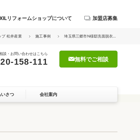
IXILリフォームショップについて
加盟店募集
ップ 松井産業
施工事例
埼玉県三郷市N様邸洗面脱衣室暖房機設置工事が完了しました。
相談・お問い合わせはこちら
無料でご相談
20-158-111
浴室
屋根・外壁
あいさつ
会社案内
暮らしをつくる、価値・性能向上
ョン
自然素材