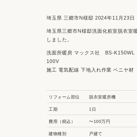
収納
デザイン
趣味を楽しむ
ペットと
埼玉県 三郷市N様邸 2024年11月23日
リフォームコンシェルジュ®
埼玉県三郷市N様邸洗面化粧室脱衣室
お客さまの声
しました。
洗面所暖房 マックス社 BS-K150W
100V
施工 電気配線 下地入れ作業 ベニヤ材
中古物件探しから性能向上リフォームを
ストップ
リフォーム部位
脱衣室暖房機
工期
1日
費用（税込）
〜100万円
建物種別
戸建て