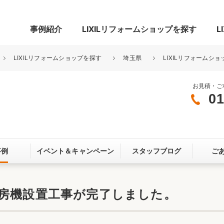
事例紹介
LIXILリフォームショップを探す
L
LIXILリフォームショップを探す
埼玉県
LIXILリフォームショ
お見積・ご
01
グ
リビング・居室
寝室
玄関まわり
門まわり
事例
イベント＆
キャンペーン
スタッフブログ
ご
スペース
カースペース
お客さま満足度アンケート
ここちいい
リノベーシ
暖房機設置工事が完了しました。
オール電化
省エネ