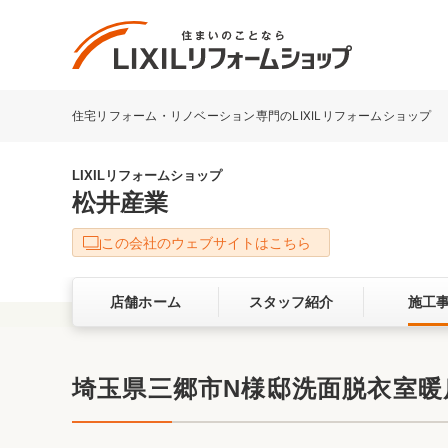
住宅リフォーム・リノベーション専門のLIXILリフォームショップ
リフォーム事例を探す
LIXILリフォームショップについて
LIXILリフォームショップ
松井産業
キッチン
ダイニン
この会社のウェブサイトはこちら
洗面化粧室
トイレ
店舗ホーム
スタッフ紹介
施工
ベランダ・バルコニー
ガーデン
サービス向上・品質改善の取り組み
埼玉県三郷市N様邸洗面脱衣室
バリアフリー
耐震補強