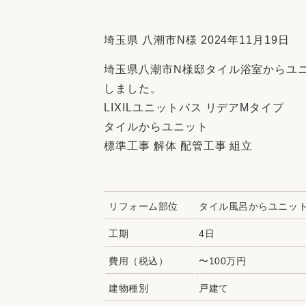
収納
デザイン
趣味を楽しむ
ペットと
埼玉県 八潮市N様 2024年11月19日
リフォームコンシェルジュ®
埼玉県八潮市N様邸タイル浴室からユ
お客さまの声
しました。
LIXILユニットバス リデアMタイプ
タイルからユニット
標準工事 解体 配管工事 組立
中古物件探しから性能向上リフォームを
ストップ
リフォーム部位
タイル風呂からユニッ
工期
4日
費用（税込）
〜100万円
建物種別
戸建て