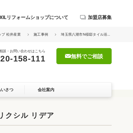
IXILリフォームショップについて
加盟店募集
ップ 松井産業
施工事例
埼玉県八潮市N様邸タイル浴室からユニットバス工事が完了しました。リクシル リデア
相談・お問い合わせはこちら
無料でご相談
20-158-111
浴室
屋根・外壁
あいさつ
会社案内
暮らしをつくる、価値・性能向上
ョン
リクシル リデア
自然素材