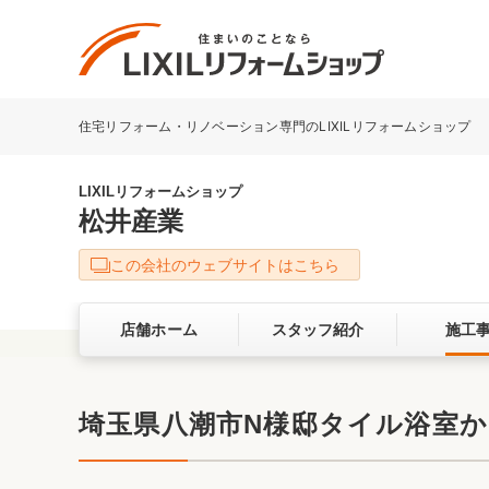
住宅リフォーム・リノベーション専門のLIXILリフォームショップ
リフォーム事例を探す
LIXILリフォームショップについて
LIXILリフォームショップ
松井産業
キッチン
ダイニン
この会社のウェブサイトはこちら
洗面化粧室
トイレ
店舗ホーム
スタッフ紹介
施工
ベランダ・バルコニー
ガーデン
サービス向上・品質改善の取り組み
埼玉県八潮市N様邸タイル浴室
バリアフリー
耐震補強