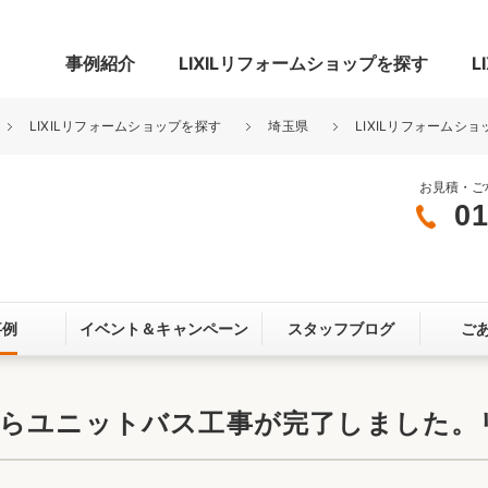
事例紹介
LIXILリフォームショップを探す
L
LIXILリフォームショップを探す
埼玉県
LIXILリフォームショ
お見積・ご
01
グ
リビング・居室
寝室
玄関まわり
門まわり
事例
イベント＆
キャンペーン
スタッフブログ
ご
スペース
カースペース
お客さま満足度アンケート
ここちいい
リノベーシ
からユニットバス工事が完了しました。
オール電化
省エネ