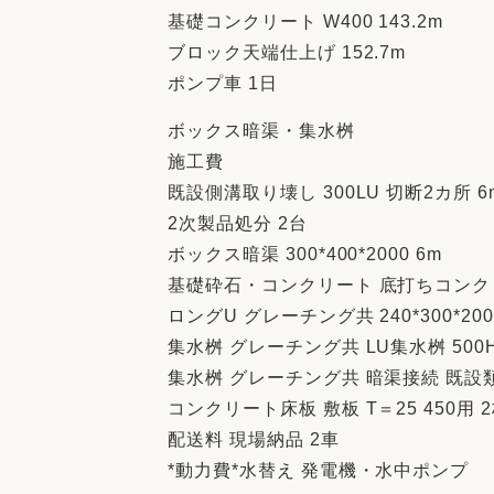
基礎コンクリート W400 143.2m
ブロック天端仕上げ 152.7m
ポンプ車 1日
ボックス暗渠・集水桝
施工費
既設側溝取り壊し 300LU 切断2カ所 6
2次製品処分 2台
ボックス暗渠 300*400*2000 6m
基礎砕石・コンクリート 底打ちコンクリー
ロングU グレーチング共 240*300*200
集水桝 グレーチング共 LU集水桝 500H
集水桝 グレーチング共 暗渠接続 既設類
コンクリート床板 敷板 T＝25 450用 
配送料 現場納品 2車
*動力費*水替え 発電機・水中ポンプ