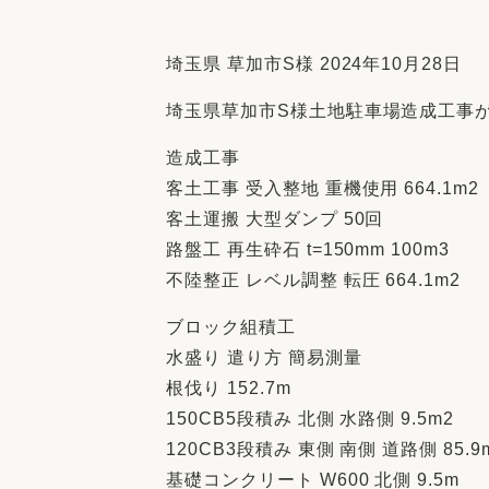
収納
デザイン
趣味を楽しむ
ペットと
埼玉県 草加市S様 2024年10月28日
リフォームコンシェルジュ®
埼玉県草加市S様土地駐車場造成工事
お客さまの声
造成工事
客土工事 受入整地 重機使用 664.1m2
客土運搬 大型ダンプ 50回
路盤工 再生砕石 t=150mm 100m3
中古物件探しから性能向上リフォームを
不陸整正 レベル調整 転圧 664.1m2
ストップ
ブロック組積工
水盛り 遣り方 簡易測量
根伐り 152.7m
150CB5段積み 北側 水路側 9.5m2
120CB3段積み 東側 南側 道路側 85.9
基礎コンクリート W600 北側 9.5m