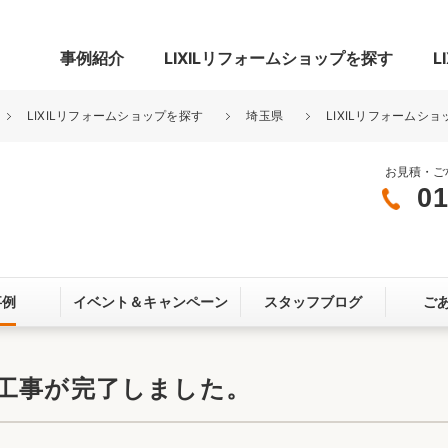
事例紹介
LIXILリフォームショップを探す
L
LIXILリフォームショップを探す
埼玉県
LIXILリフォームショ
お見積・ご
01
グ
リビング・居室
寝室
玄関まわり
門まわり
事例
イベント＆
キャンペーン
スタッフブログ
ご
スペース
カースペース
お客さま満足度アンケート
ここちいい
リノベーシ
成工事が完了しました。
オール電化
省エネ