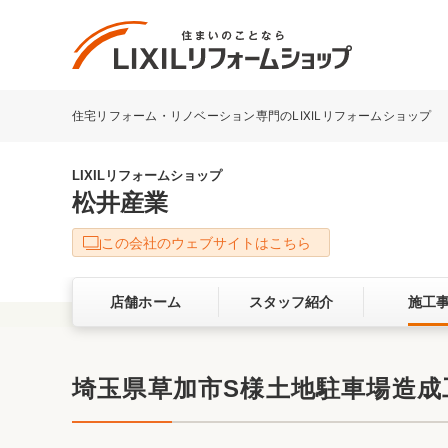
住宅リフォーム・リノベーション専門のLIXILリフォームショップ
リフォーム事例を探す
LIXILリフォームショップについて
LIXILリフォームショップ
松井産業
キッチン
ダイニン
この会社のウェブサイトはこちら
洗面化粧室
トイレ
店舗ホーム
スタッフ紹介
施工
ベランダ・バルコニー
ガーデン
サービス向上・品質改善の取り組み
埼玉県草加市S様土地駐車場造
バリアフリー
耐震補強