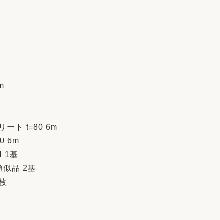
m
ト t=80 6m
0 6m
 1基
似品 2基
2枚