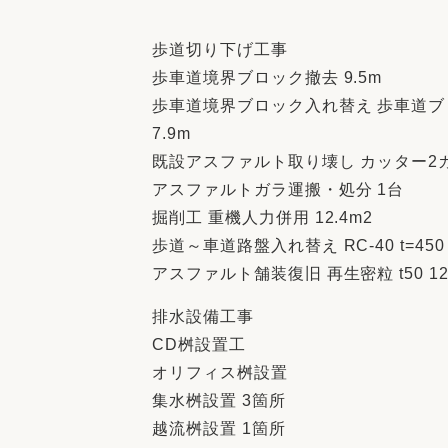
歩道切り下げ工事
歩車道境界ブロック撤去 9.5m
歩車道境界ブロック入れ替え 歩車道
7.9m
既設アスファルト取り壊し カッター2カ所
アスファルトガラ運搬・処分 1台
掘削工 重機人力併用 12.4m2
歩道～車道路盤入れ替え RC-40 t=450 RM
アスファルト舗装復旧 再生密粒 t50 12.
排水設備工事
CD桝設置工
オリフィス桝設置
集水桝設置 3箇所
越流桝設置 1箇所