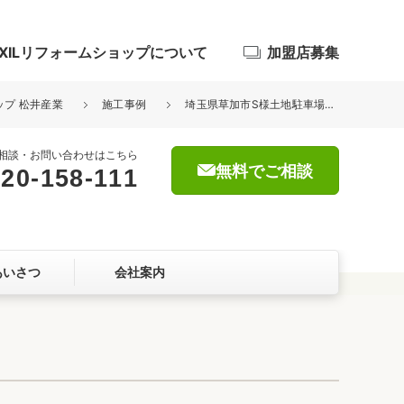
IXILリフォームショップについて
加盟店募集
ップ 松井産業
施工事例
埼玉県草加市S様土地駐車場造成工事が完了しました。
相談・お問い合わせはこちら
無料でご相談
20-158-111
浴室
屋根・外壁
あいさつ
会社案内
暮らしをつくる、価値・性能向上
ョン
自然素材