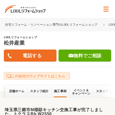
住宅リフォーム・リノベーション専門のLIXILリフォームショップ
LI
LIXILリフォームショップ
松井産業
無料でご相談
この会社のウェブサイトはこちら
イベント＆
店舗ホーム
スタッフ紹介
施工事例
スタッフブロ
キャンペーン
埼玉県三郷市M様邸キッチン交換工事が完了しまし
た。トクラスBb W2550