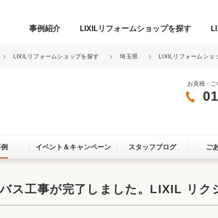
事例紹介
LIXILリフォームショップを探す
L
LIXILリフォームショップを探す
埼玉県
LIXILリフォームショ
お見積・ご
01
グ
リビング・居室
寝室
玄関まわり
門まわり
事例
イベント＆
キャンペーン
スタッフブログ
ご
スペース
カースペース
お客さま満足度アンケート
ここちいい
リノベーシ
ス工事が完了しました。LIXIL リクシ
オール電化
省エネ