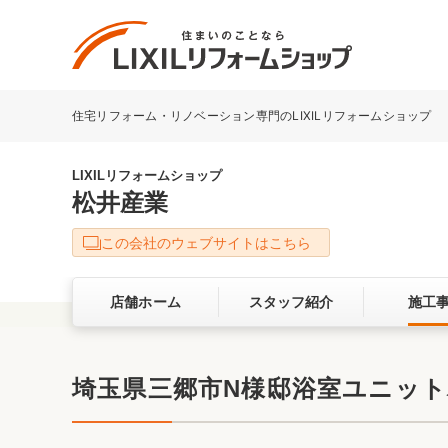
住宅リフォーム・リノベーション専門のLIXILリフォームショップ
リフォーム事例を探す
LIXILリフォームショップについて
LIXILリフォームショップ
松井産業
キッチン
ダイニン
この会社のウェブサイトはこちら
洗面化粧室
トイレ
店舗ホーム
スタッフ紹介
施工
ベランダ・バルコニー
ガーデン
サービス向上・品質改善の取り組み
埼玉県三郷市N様邸浴室ユニットバ
バリアフリー
耐震補強