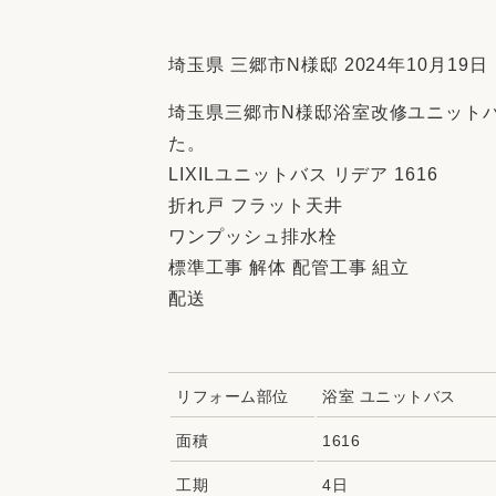
収納
デザイン
趣味を楽しむ
ペットと
埼玉県 三郷市N様邸 2024年10月19日
リフォームコンシェルジュ®
埼玉県三郷市N様邸浴室改修ユニット
お客さまの声
た。
LIXILユニットバス リデア 1616
折れ戸 フラット天井
ワンプッシュ排水栓
標準工事 解体 配管工事 組立
中古物件探しから性能向上リフォームを
配送
ストップ
リフォーム部位
浴室 ユニットバス
面積
1616
工期
4日