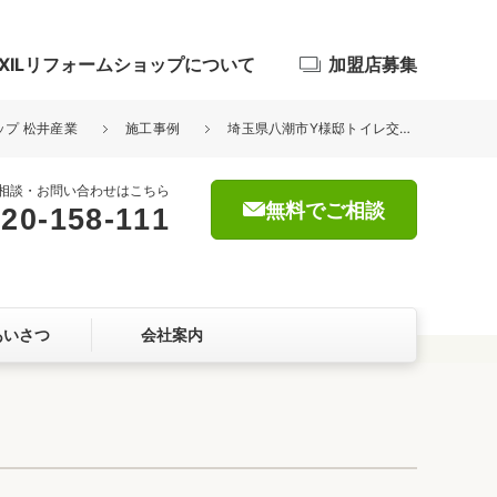
IXILリフォームショップについて
加盟店募集
ップ 松井産業
施工事例
埼玉県八潮市Y様邸トイレ交換工事が完了しました。LIXIL アメージュ
相談・お問い合わせはこちら
無料でご相談
20-158-111
浴室
屋根・外壁
あいさつ
会社案内
暮らしをつくる、価値・性能向上
ョン
自然素材