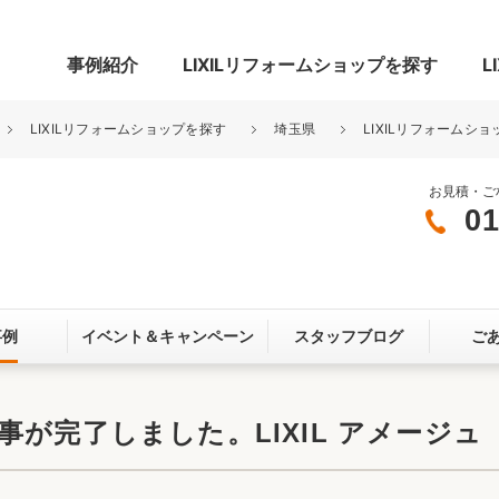
事例紹介
LIXILリフォームショップを探す
L
LIXILリフォームショップを探す
埼玉県
LIXILリフォームショ
お見積・ご
01
グ
リビング・居室
寝室
玄関まわり
門まわり
事例
イベント＆
キャンペーン
スタッフブログ
ご
スペース
カースペース
お客さま満足度アンケート
ここちいい
リノベーシ
が完了しました。LIXIL アメージュ
オール電化
省エネ