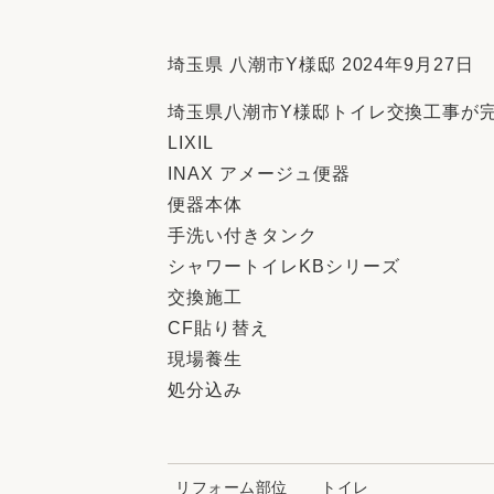
収納
デザイン
趣味を楽しむ
ペットと
埼玉県 八潮市Y様邸 2024年9月27日
リフォームコンシェルジュ®
埼玉県八潮市Y様邸トイレ交換工事が
お客さまの声
LIXIL
INAX アメージュ便器
便器本体
手洗い付きタンク
シャワートイレKBシリーズ
中古物件探しから性能向上リフォームを
交換施工
ストップ
CF貼り替え
現場養生
処分込み
リフォーム部位
トイレ