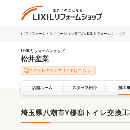
住宅リフォーム・リノベーション専門のLIXILリフォームショップ
リフォーム事例を探す
LIXILリフォームショップについて
LIXILリフォームショップ
松井産業
キッチン
ダイニン
この会社のウェブサイトはこちら
洗面化粧室
トイレ
店舗ホーム
スタッフ紹介
施工
ベランダ・バルコニー
ガーデン
サービス向上・品質改善の取り組み
埼玉県八潮市Y様邸トイレ交換工事
バリアフリー
耐震補強