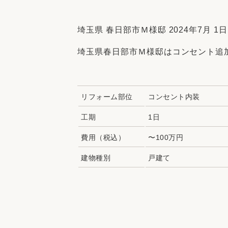
収納
デザイン
趣味を楽しむ
ペットと
埼玉県 春日部市Ｍ様邸 2024年7月 1日
リフォームコンシェルジュ®
埼玉県春日部市Ｍ様邸はコンセント追
お客さまの声
リフォーム部位
コンセント内装
工期
1日
中古物件探しから性能向上リフォームを
費用（税込）
〜100万円
ストップ
建物種別
戸建て