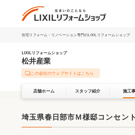
住宅リフォーム・リノベーション専門のLIXILリフォームショップ
リフォーム事例を探す
LIXILリフォームショップについて
LIXILリフォームショップ
松井産業
キッチン
ダイニン
この会社のウェブサイトはこちら
洗面化粧室
トイレ
店舗ホーム
スタッフ紹介
施工
ベランダ・バルコニー
ガーデン
サービス向上・品質改善の取り組み
埼玉県春日部市Ｍ様邸コンセン
バリアフリー
耐震補強