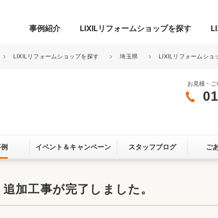
事例紹介
LIXILリフォームショップを探す
L
LIXILリフォームショップを探す
埼玉県
LIXILリフォームショ
お見積・ご
01
グ
リビング・居室
寝室
玄関まわり
門まわり
事例
イベント＆
キャンペーン
スタッフブログ
ご
スペース
カースペース
お客さま満足度アンケート
ここちいい
リノベーシ
ト追加工事が完了しました。
オール電化
省エネ