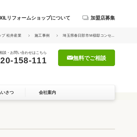
IXILリフォームショップについて
加盟店募集
ップ 松井産業
施工事例
埼玉県春日部市Ｍ様邸コンセント追加工事が完了しました。
相談・お問い合わせはこちら
無料でご相談
20-158-111
浴室
屋根・外壁
あいさつ
会社案内
暮らしをつくる、価値・性能向上
ョン
自然素材