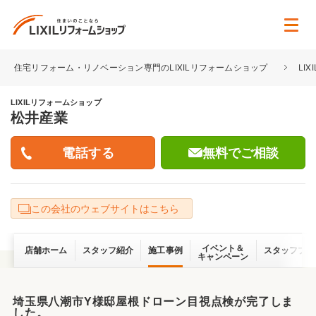
住宅リフォーム・リノベーション専門のLIXILリフォームショップ
LI
LIXILリフォームショップ
松井産業
無料でご相談
この会社のウェブサイトはこちら
イベント＆
店舗ホーム
スタッフ紹介
施工事例
スタッフブロ
キャンペーン
埼玉県八潮市Y様邸屋根ドローン目視点検が完了しま
した。