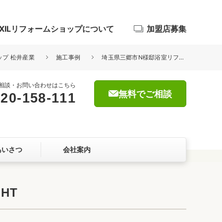
IXILリフォームショップについて
加盟店募集
ップ 松井産業
施工事例
埼玉県三郷市N様邸浴室リフォームユニットバス交換工事 TOTO サザナHT
相談・お問い合わせはこちら
無料でご相談
20-158-111
浴室
屋根・外壁
あいさつ
会社案内
暮らしをつくる、価値・性能向上
ョン
HT
自然素材