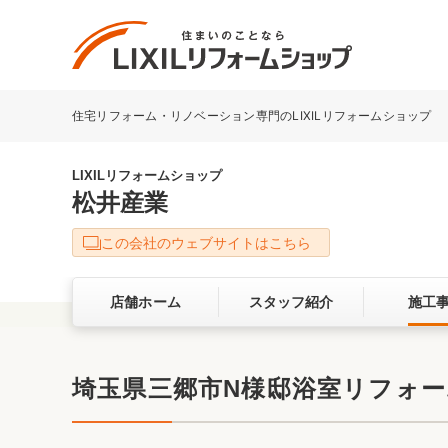
住宅リフォーム・リノベーション専門のLIXILリフォームショップ
リフォーム事例を探す
LIXILリフォームショップについて
LIXILリフォームショップ
松井産業
キッチン
ダイニン
この会社のウェブサイトはこちら
洗面化粧室
トイレ
店舗ホーム
スタッフ紹介
施工
ベランダ・バルコニー
ガーデン
サービス向上・品質改善の取り組み
埼玉県三郷市N様邸浴室リフォーム
バリアフリー
耐震補強