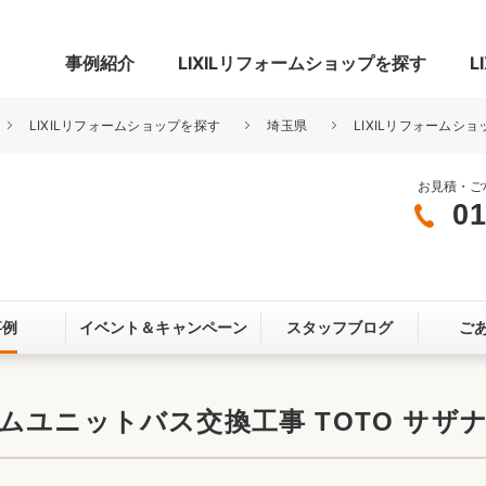
事例紹介
LIXILリフォームショップを探す
L
LIXILリフォームショップを探す
埼玉県
LIXILリフォームショ
お見積・ご
01
グ
リビング・居室
寝室
玄関まわり
門まわり
事例
イベント＆
キャンペーン
スタッフブログ
ご
スペース
カースペース
お客さま満足度アンケート
ここちいい
リノベーシ
ユニットバス交換工事 TOTO サザナ
オール電化
省エネ