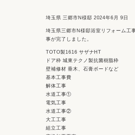
収納
デザイン
趣味を楽しむ
ペットと
埼玉県 三郷市N様邸 2024年6月 9日
リフォームコンシェルジュ®
埼玉県三郷市N様邸浴室リフォーム工
お客さまの声
事が完了しました。
TOTO製1616 サザナHT
ドア枠 城東テクノ製抗菌樹脂枠
壁補修材 垂木、石膏ボードなど
中古物件探しから性能向上リフォームを
基本工事費
ストップ
解体工事
水道工事①
電気工事
水道工事②
大工工事
組立工事