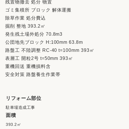
残置物撤去 処分 物置
ゴミ集積所 ブロック 解体運搬
除草作業 処分費込
掘削 整地 393.2㎡
発生残土場外処分 70.8m3
公団地先ブロック H:100mm 63.8m
路盤工 不陸調整 RC-40 t=100mm 393㎡
表層工 開粒2号 t=50mm 393㎡
重機回送 重機損料含
安全対策 路盤養生作業帯
リフォーム部位
駐車場造成工事
面積
393.2㎡