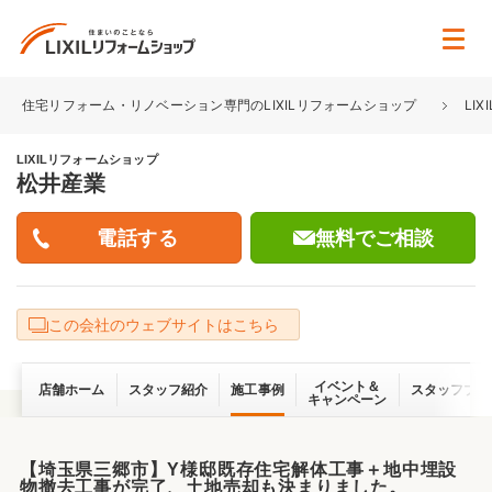
住宅リフォーム・リノベーション専門のLIXILリフォームショップ
LI
LIXILリフォームショップ
松井産業
無料でご相談
この会社のウェブサイトはこちら
イベント＆
店舗ホーム
スタッフ紹介
施工事例
スタッフブロ
キャンペーン
【埼玉県三郷市】Y様邸既存住宅解体工事＋地中埋設
物撤去工事が完了、土地売却も決まりました。