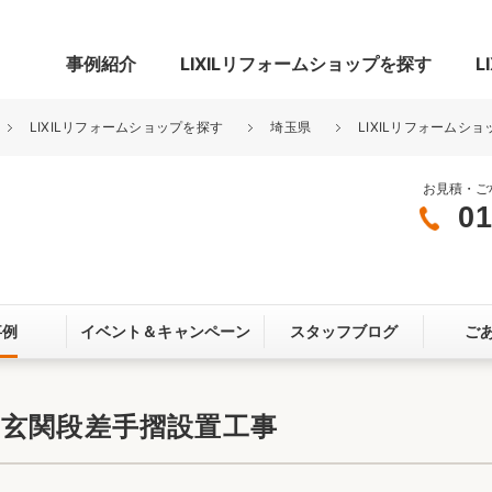
事例紹介
LIXILリフォームショップを探す
L
LIXILリフォームショップを探す
埼玉県
LIXILリフォームショ
お見積・ご
01
グ
リビング・居室
寝室
玄関まわり
門まわり
事例
イベント＆
キャンペーン
スタッフブログ
ご
スペース
カースペース
お客さま満足度アンケート
ここちいい
リノベーシ
ス玄関段差手摺設置工事
オール電化
省エネ