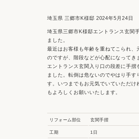
収納
デザイン
趣味を楽しむ
ペットと
埼玉県 三郷市K様邸 2024年5月24日
リフォームコンシェルジュ®
埼玉県三郷市K様邸エントランス玄関
お客さまの声
ました。
最近はお客様も年齢を重ねてこられ、
のですが、階段などが心配になってき
エントランス玄関入り口の段差に手摺
ました。転倒は危ないのでやはり手す
中古物件探しから性能向上リフォームを
す。いつまでもお元気でいていただけ
ストップ
もよろしくお願いいたします。
リフォーム部位
玄関手摺
工期
1日