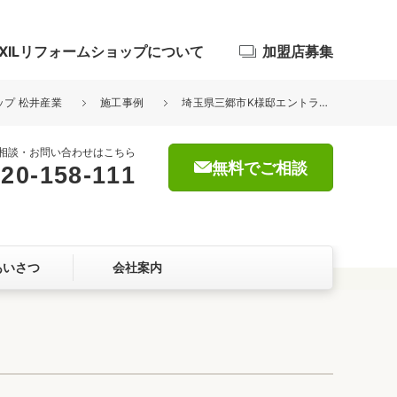
IXILリフォームショップについて
加盟店募集
ップ 松井産業
施工事例
埼玉県三郷市K様邸エントランス玄関段差手摺設置工事
相談・お問い合わせはこちら
無料でご相談
20-158-111
浴室
屋根・外壁
あいさつ
会社案内
暮らしをつくる、価値・性能向上
ョン
自然素材