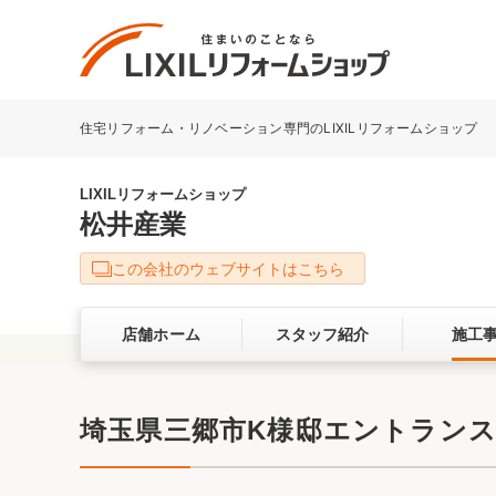
住宅リフォーム・リノベーション専門のLIXILリフォームショップ
リフォーム事例を探す
LIXILリフォームショップについて
LIXILリフォームショップ
松井産業
キッチン
ダイニン
この会社のウェブサイトはこちら
洗面化粧室
トイレ
店舗ホーム
スタッフ紹介
施工
ベランダ・バルコニー
ガーデン
サービス向上・品質改善の取り組み
埼玉県三郷市K様邸エントラン
バリアフリー
耐震補強