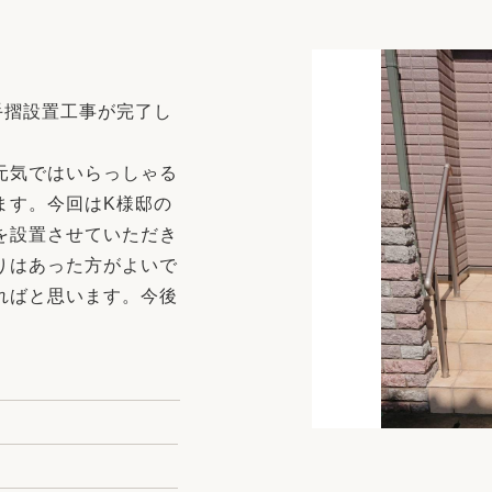
リフォーム
中古リフォーム
古民家再生
暮らす
ライフスタイルコンパス
リフォーム
手摺設置工事が完了し
3Dシミュレーション
リフォームお役立ち情報
元気ではいらっしゃる
ます。今回はK様邸の
おすすめ情報
を設置させていただき
りはあった方がよいで
ワン
ればと思います。今後