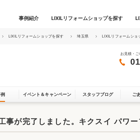
事例紹介
LIXILリフォームショップを探す
L
LIXILリフォームショップを探す
埼玉県
LIXILリフォームショ
お見積・ご
01
グ
リビング・居室
寝室
玄関まわり
門まわり
事例
イベント＆
キャンペーン
スタッフブログ
ご
スペース
カースペース
お客さま満足度アンケート
ここちいい
リノベーシ
工事が完了しました。キクスイ パワー
オール電化
省エネ