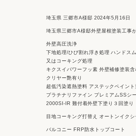
収納
デザイン
趣味を楽しむ
ペットと
埼玉県 三郷市A様邸 2024年5月16日
リフォームコンシェルジュ®
埼玉県三郷市A様邸外壁屋根塗装工事
お客さまの声
外壁高圧洗浄
下地処理/ひび割れ浮き処理 ハンドス
又はコーキング処理
キクスイパワーフッ素 外壁補修塗装含
中古物件探しから性能向上リフォームを
クリヤー艶有り
ストップ
超低汚染遮熱塗料 アステックペイント
プラチナリファイン プレミアムSSシ
2000SI-IR 難付着外壁下塗り３回塗り
目地コーキング打替え オートンイクシ
バルコニー FRP防水トップコート