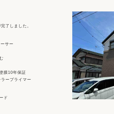
リフォーム
中古リフォーム
古民家再生
暮らす
ライフスタイルコンパス
リフォーム
が完了しました。
3Dシミュレーション
リフォームお役立ち情報
ムーサー
おすすめ情報
む
ワン
塗膜10年保証
ーラープライマー
ード