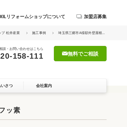
IXILリフォームショップについて
加盟店募集
ップ 松井産業
施工事例
埼玉県三郷市A様邸外壁屋根塗装工事が完了しました。キクスイ パワーフッ素
相談・お問い合わせはこちら
無料でご相談
20-158-111
浴室
屋根・外壁
あいさつ
会社案内
暮らしをつくる、価値・性能向上
ョン
フッ素
自然素材