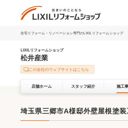
住宅リフォーム・リノベーション専門のLIXILリフォームショップ
リフォーム事例を探す
LIXILリフォームショップについて
LIXILリフォームショップ
松井産業
キッチン
ダイニン
この会社のウェブサイトはこちら
洗面化粧室
トイレ
店舗ホーム
スタッフ紹介
施工
ベランダ・バルコニー
ガーデン
サービス向上・品質改善の取り組み
埼玉県三郷市A様邸外壁屋根塗装
バリアフリー
耐震補強