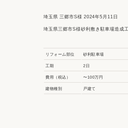
収納
デザイン
趣味を楽しむ
ペットと
埼玉県 三郷市S様 2024年5月11日
リフォームコンシェルジュ®
埼玉県三郷市S様砂利敷き駐車場造成
お客さまの声
リフォーム部位
砂利駐車場
工期
2日
中古物件探しから性能向上リフォームを
費用（税込）
〜100万円
ストップ
建物種別
戸建て