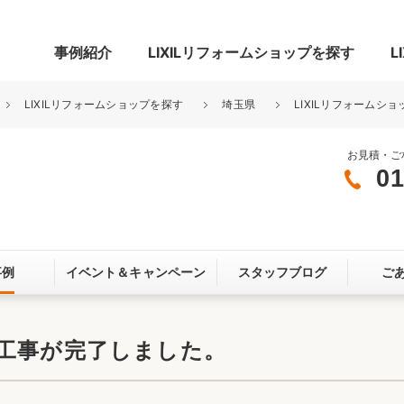
事例紹介
LIXILリフォームショップを探す
L
LIXILリフォームショップを探す
埼玉県
LIXILリフォームショ
お見積・ご
01
グ
リビング・居室
寝室
玄関まわり
門まわり
事例
イベント＆
キャンペーン
スタッフブログ
ご
スペース
カースペース
お客さま満足度アンケート
ここちいい
リノベーシ
成工事が完了しました。
オール電化
省エネ