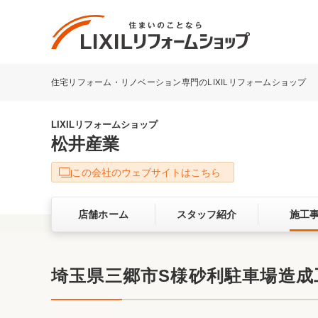
住宅リフォーム・リノベーション専門のLIXILリフォームショップ
リフォーム事例を探す
LIXILリフォームショップについて
LIXILリフォームショップ
松井産業
キッチン
ダイニン
この会社のウェブサイトはこちら
洗面化粧室
トイレ
店舗ホーム
スタッフ紹介
施工
ベランダ・バルコニー
ガーデン
サービス向上・品質改善の取り組み
埼玉県三郷市S様砂利駐車場造
バリアフリー
耐震補強