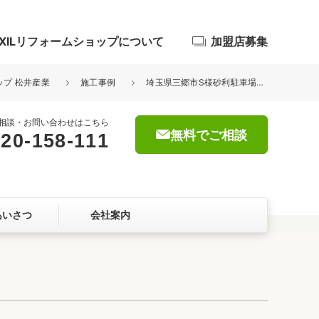
IXILリフォームショップについて
加盟店募集
ップ 松井産業
施工事例
埼玉県三郷市S様砂利駐車場造成工事が完了しました。
相談・お問い合わせはこちら
無料でご相談
20-158-111
浴室
屋根・外壁
あいさつ
会社案内
暮らしをつくる、価値・性能向上
ョン
自然素材