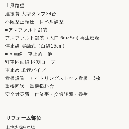
上層路盤
運搬費 大型ダンプ34台
不陸整正転圧・レベル調整
■アスファルト舗装
アスファルト舗装（入口 6m×5m) 再生密粒
停止線 溶融式（白線15cm)
■区画線・車止め・他
駐車区画線 区割ロープ
車止め 単管パイプ
看板設置 アイドリングストップ看板 3枚
重機回送 重機損料含
安全対策費 作業帯・交通誘導・養生
リフォーム部位
土地造成駐車場