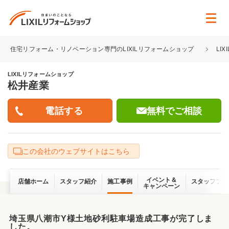
住宅リフォーム・リノベーション専門のLIXILリフォームショップ
LI
LIXILリフォームショップ
松井産業
無料でご相談
この会社のウェブサイトはこちら
イベント＆
店舗ホーム
スタッフ紹介
施工事例
スタッフブロ
キャンペーン
埼玉県八潮市Y様土地砂利駐車場造成工事が完了しま
した。