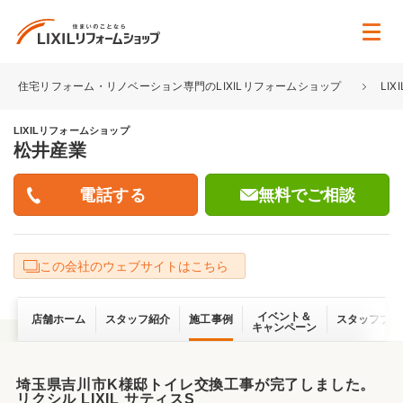
住宅リフォーム・リノベーション専門のLIXILリフォームショップ
LI
LIXILリフォームショップ
松井産業
無料でご相談
この会社のウェブサイトはこちら
イベント＆
店舗ホーム
スタッフ紹介
施工事例
スタッフブロ
キャンペーン
埼玉県吉川市K様邸トイレ交換工事が完了しました。
リクシル LIXIL サティスS