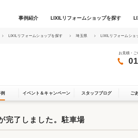
事例紹介
LIXILリフォームショップを探す
L
LIXILリフォームショップを探す
埼玉県
LIXILリフォームショ
お見積・ご
01
グ
リビング・居室
寝室
玄関まわり
門まわり
事例
イベント＆
キャンペーン
スタッフブログ
ご
スペース
カースペース
お客さま満足度アンケート
ここちいい
リノベーシ
が完了しました。駐車場
オール電化
省エネ