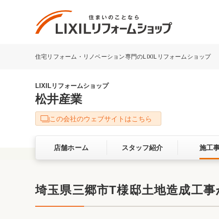
住宅リフォーム・リノベーション専門のLIXILリフォームショップ
リフォーム事例を探す
LIXILリフォームショップについて
LIXILリフォームショップ
松井産業
キッチン
ダイニン
この会社のウェブサイトはこちら
洗面化粧室
トイレ
店舗ホーム
スタッフ紹介
施工
ベランダ・バルコニー
ガーデン
サービス向上・品質改善の取り組み
埼玉県三郷市T様邸土地造成工事
バリアフリー
耐震補強