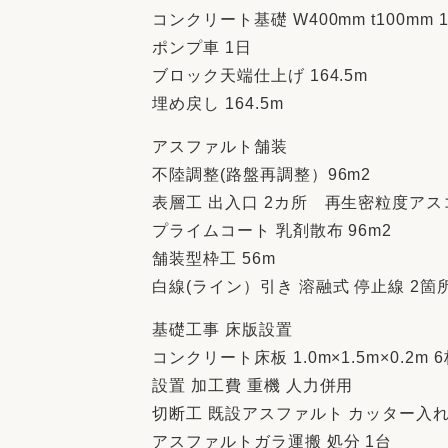
コンクリート基礎 W400mm t100mm 1
ポンプ車 1日
ブロック天端仕上げ 164.5m
埋め戻し 164.5m
アスファルト舗装
不陸調整(路盤再調整）96m2
表層工 出入口 2カ所 再生密粒度アスコン 
プライムコート 乳剤散布 96m2
舗装型枠工 56m
白線(ライン）引き 溶融式 停止線 2箇
基礎工事 床版設置
コンクリート床板 1.0m×1.5m×0.2m 
設置 加工費 重機 人力併用
切断工 既設アスファルト カッター入れ
アスファルトガラ運搬 処分 1台