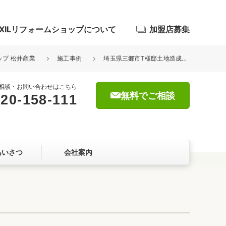
IXILリフォームショップについて
加盟店募集
ップ 松井産業
施工事例
埼玉県三郷市T様邸土地造成工事が完了しました。駐車場
相談・お問い合わせはこちら
無料でご相談
20-158-111
浴室
屋根・外壁
あいさつ
会社案内
暮らしをつくる、価値・性能向上
ョン
自然素材