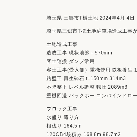
収納
デザイン
趣味を楽しむ
ペットと
埼玉県 三郷市T様土地 2024年4月 4日
リフォームコンシェルジュ®
埼玉県三郷市T様土地駐車場造成工事
お客さまの声
土地造成工事
造成工事 現状地盤＋570mm
客土運搬 ダンプ常用
客土工事(受入側）重機使用 鉄板養生 11
中古物件探しから性能向上リフォームを
路盤工 再生砕石 t=150mm 314m3
ストップ
不陸整正 レベル調整 転圧 2089m3
重機回送 バックホー コンバインドロー
ブロック工事
水盛り 遣り方
根伐り 164.5m
120CB4段積み 168.8m 98.7m2