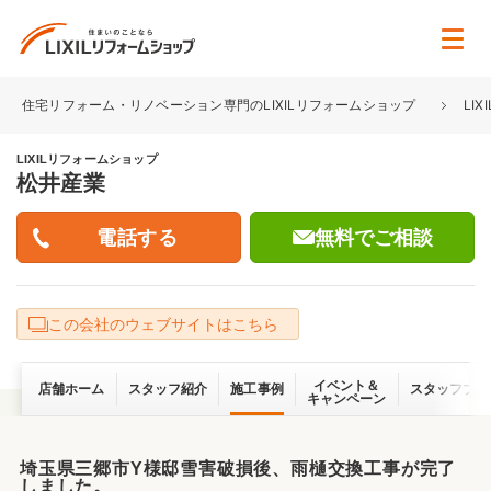
住宅リフォーム・リノベーション専門のLIXILリフォームショップ
LI
LIXILリフォームショップ
松井産業
無料でご相談
この会社のウェブサイトはこちら
イベント＆
店舗ホーム
スタッフ紹介
施工事例
スタッフブロ
キャンペーン
埼玉県三郷市Y様邸雪害破損後、雨樋交換工事が完了
しました。