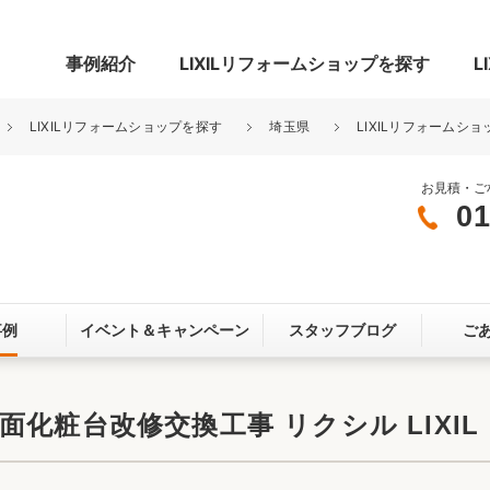
事例紹介
LIXILリフォームショップを探す
L
LIXILリフォームショップを探す
埼玉県
LIXILリフォームショ
お見積・ご
01
グ
リビング・居室
寝室
玄関まわり
門まわり
事例
イベント＆
キャンペーン
スタッフブログ
ご
スペース
カースペース
お客さま満足度アンケート
ここちいい
リノベーシ
化粧台改修交換工事 リクシル LIXIL
オール電化
省エネ