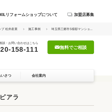
IXILリフォームショップについて
加盟店募集
ップ 松井産業
施工事例
埼玉県三郷市S様邸マンション洗面化粧台改修交換工事 リクシル LIXIL ピアラ
相談・お問い合わせはこちら
無料でご相談
20-158-111
浴室
屋根・外壁
あいさつ
会社案内
暮らしをつくる、価値・性能向上
ョン
 ピアラ
自然素材