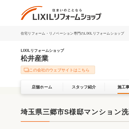
住宅リフォーム・リノベーション専門のLIXILリフォームショップ
リフォーム事例を探す
LIXILリフォームショップについて
LIXILリフォームショップ
松井産業
キッチン
ダイニン
この会社のウェブサイトはこちら
洗面化粧室
トイレ
店舗ホーム
スタッフ紹介
施工
ベランダ・バルコニー
ガーデン
サービス向上・品質改善の取り組み
埼玉県三郷市S様邸マンション洗面
バリアフリー
耐震補強