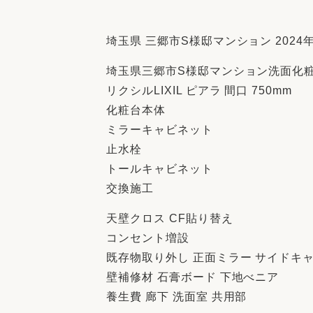
収納
デザイン
趣味を楽しむ
ペットと
埼玉県 三郷市S様邸マンション 2024年
リフォームコンシェルジュ®
埼玉県三郷市S様邸マンション洗面化
お客さまの声
リクシルLIXIL ピアラ 間口 750mm
化粧台本体
ミラーキャビネット
止水栓
トールキャビネット
中古物件探しから性能向上リフォームを
交換施工
ストップ
天壁クロス CF貼り替え
コンセント増設
既存物取り外し 正面ミラー サイドキ
壁補修材 石膏ボード 下地べニア
養生費 廊下 洗面室 共用部