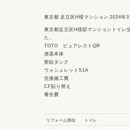
収納
デザイン
趣味を楽しむ
ペットと
東京都 足立区H様マンション 2024年3
リフォームコンシェルジュ®
東京都足立区H様邸マンショントイレ
お客さまの声
た。
TOTO ピュアレストQR
便器本体
密結タンク
ウォシュレットS1A
中古物件探しから性能向上リフォームを
交換施工費
ストップ
CF貼り替え
養生費
リフォーム部位
トイレ