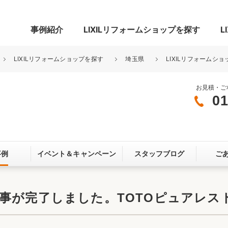
事例紹介
LIXILリフォームショップを探す
L
LIXILリフォームショップを探す
埼玉県
LIXILリフォームショ
お見積・ご
01
グ
リビング・居室
寝室
玄関まわり
門まわり
事例
イベント＆
キャンペーン
スタッフブログ
ご
スペース
カースペース
お客さま満足度アンケート
ここちいい
リノベーシ
事が完了しました。TOTOピュアレス
オール電化
省エネ