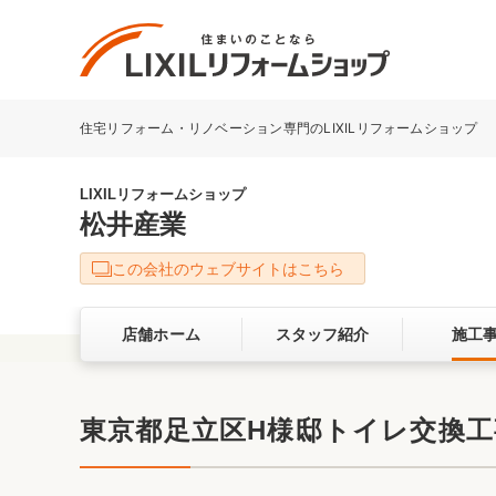
住宅リフォーム・リノベーション専門のLIXILリフォームショップ
リフォーム事例を探す
LIXILリフォームショップについて
LIXILリフォームショップ
松井産業
キッチン
ダイニン
この会社のウェブサイトはこちら
洗面化粧室
トイレ
店舗ホーム
スタッフ紹介
施工
ベランダ・バルコニー
ガーデン
サービス向上・品質改善の取り組み
東京都足立区H様邸トイレ交換工
バリアフリー
耐震補強