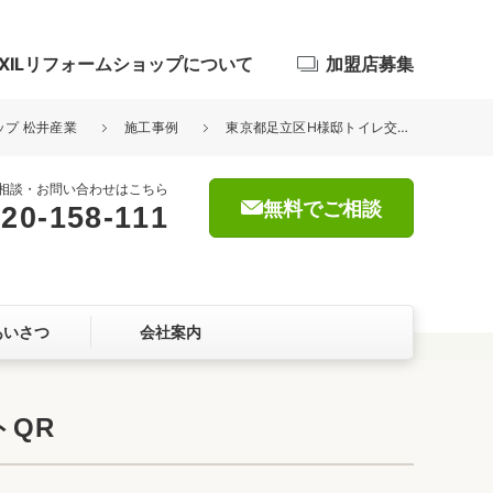
IXILリフォームショップについて
加盟店募集
ップ 松井産業
施工事例
東京都足立区H様邸トイレ交換工事が完了しました。TOTOピュアレストQR
相談・お問い合わせはこちら
無料でご相談
20-158-111
浴室
屋根・外壁
あいさつ
会社案内
暮らしをつくる、価値・性能向上
ョン
トQR
自然素材