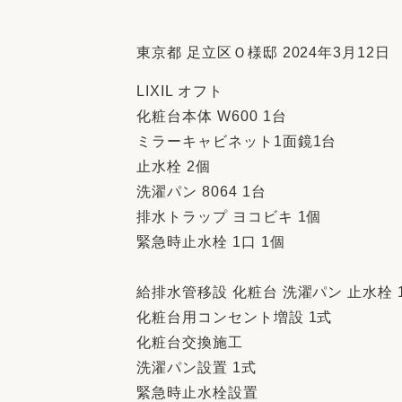
収納
デザイン
趣味を楽しむ
ペットと
東京都 足立区Ｏ様邸 2024年3月12日
リフォームコンシェルジュ®
LIXIL オフト
お客さまの声
化粧台本体 W600 1台
ミラーキャビネット1面鏡1台
止水栓 2個
洗濯パン 8064 1台
排水トラップ ヨコビキ 1個
中古物件探しから性能向上リフォームを
緊急時止水栓 1口 1個
ストップ
給排水管移設 化粧台 洗濯パン 止水栓 
化粧台用コンセント増設 1式
化粧台交換施工
洗濯パン設置 1式
緊急時止水栓設置