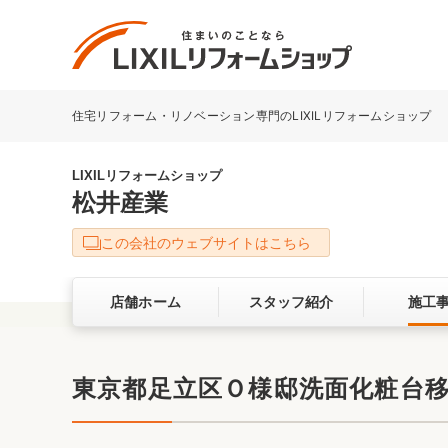
住宅リフォーム・リノベーション専門のLIXILリフォームショップ
リフォーム事例を探す
LIXILリフォームショップについて
LIXILリフォームショップ
松井産業
キッチン
ダイニン
この会社のウェブサイトはこちら
洗面化粧室
トイレ
店舗ホーム
スタッフ紹介
施工
ベランダ・バルコニー
ガーデン
サービス向上・品質改善の取り組み
東京都足立区Ｏ様邸洗面化粧台
バリアフリー
耐震補強