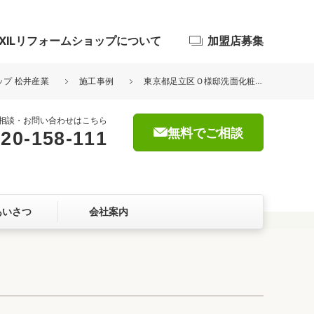
IXILリフォームショップについて
加盟店募集
ップ 松井産業
施工事例
東京都足立区Ｏ様邸洗面化粧台移動交換設置工事、洗濯機パン移動工事
相談・お問い合わせはこちら
無料でご相談
20-158-111
浴室
屋根・外壁
あいさつ
会社案内
暮らしをつくる、価値・性能向上
ョン
自然素材