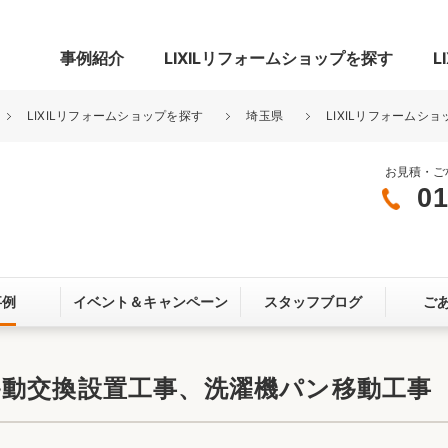
事例紹介
LIXILリフォームショップを探す
L
LIXILリフォームショップを探す
埼玉県
LIXILリフォームショ
お見積・ご
01
グ
リビング・居室
寝室
玄関まわり
門まわり
事例
イベント＆
キャンペーン
スタッフブログ
ご
スペース
カースペース
お客さま満足度アンケート
ここちいい
リノベーシ
移動交換設置工事、洗濯機パン移動工事
オール電化
省エネ