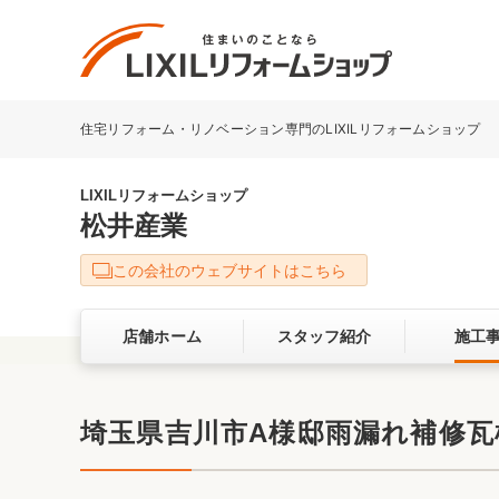
住宅リフォーム・リノベーション専門のLIXILリフォームショップ
リフォーム事例を探す
LIXILリフォームショップについて
LIXILリフォームショップ
松井産業
キッチン
ダイニン
この会社のウェブサイトはこちら
洗面化粧室
トイレ
店舗ホーム
スタッフ紹介
施工
ベランダ・バルコニー
ガーデン
サービス向上・品質改善の取り組み
埼玉県吉川市A様邸雨漏れ補修
バリアフリー
耐震補強