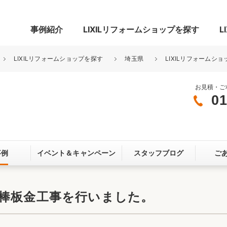
事例紹介
LIXILリフォームショップを探す
L
LIXILリフォームショップを探す
埼玉県
LIXILリフォームショ
お見積・ご
01
グ
リビング・居室
寝室
玄関まわり
門まわり
事例
イベント＆
キャンペーン
スタッフブログ
ご
スペース
カースペース
お客さま満足度アンケート
ここちいい
リノベーシ
瓦棒板金工事を行いました。
オール電化
省エネ