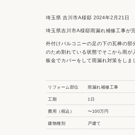
収納
デザイン
趣味を楽しむ
ペットと
埼玉県 吉川市A様邸 2024年2月21日
リフォームコンシェルジュ®
埼玉県吉川市A様邸雨漏れ補修工事が
お客さまの声
外付けバルコニーの足の下の瓦棒の部
のため割れている状態でそこから雨が
板金でカバーをして雨漏れ対策をしま
中古物件探しから性能向上リフォームを
ストップ
リフォーム部位
雨漏れ補修工事
工期
1日
費用（税込）
〜100万円
建物種別
戸建て