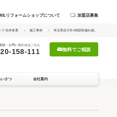
IXILリフォームショップについて
加盟店募集
ップ 松井産業
施工事例
埼玉県吉川市A様邸雨漏れ補修瓦棒板金工事を行いました。
相談・お問い合わせはこちら
無料でご相談
20-158-111
浴室
屋根・外壁
あいさつ
会社案内
暮らしをつくる、価値・性能向上
ョン
自然素材