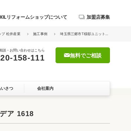
IXILリフォームショップについて
加盟店募集
ップ 松井産業
施工事例
埼玉県三郷市T様邸ユニットバス交換工事が完了しました。リクシル リデア 1618
相談・お問い合わせはこちら
無料でご相談
20-158-111
浴室
屋根・外壁
あいさつ
会社案内
暮らしをつくる、価値・性能向上
ョン
 1618
自然素材