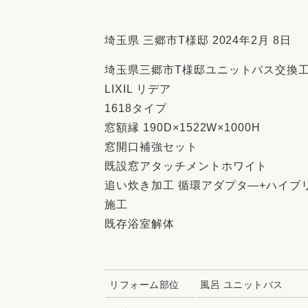
収納
デザイン
趣味を楽しむ
ペットと
埼玉県 三郷市T様邸 2024年2月 8日
リフォームコンシェルジュ®
埼玉県三郷市T様邸ユニットバス交換
お客さまの声
LIXIL リデア
1618タイプ
窓額縁 190D×1522W×1000H
窓開口補強セット
既設窓アタッチメントホワイト
中古物件探しから性能向上リフォームを
追い炊き加工 循環アダプタ―+ハイブ
ストップ
施工
既存浴室解体
リフォーム部位
風呂 ユニットバス