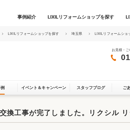
事例紹介
LIXILリフォームショップを探す
L
LIXILリフォームショップを探す
埼玉県
LIXILリフォームショ
お見積・ご
01
グ
リビング・居室
寝室
玄関まわり
門まわり
事例
イベント＆
キャンペーン
スタッフブログ
ご
スペース
カースペース
お客さま満足度アンケート
ここちいい
リノベーシ
換工事が完了しました。リクシル リデア
オール電化
省エネ