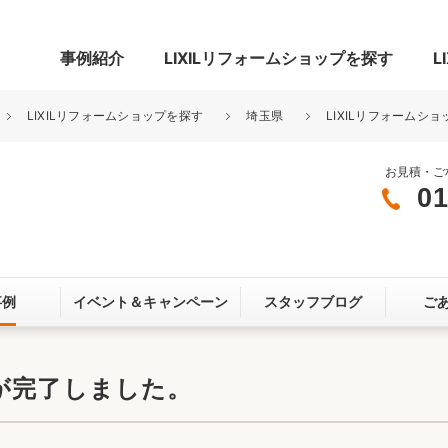
事例紹介
LIXILリフォームショップを探す
L
LIXILリフォームショップを探す
埼玉県
LIXILリフォームショ
お見積・ご
01
グ
リビング・居室
寝室
玄関まわり
門まわり
事例
イベント＆
キャンペーン
スタッフブログ
ご
スペース
カースペース
お客さま満足度アンケート
ここちいい
リノベーシ
が完了しました。
オール電化
省エネ