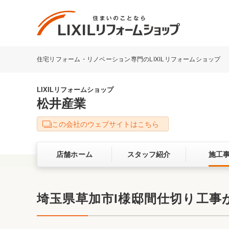
住宅リフォーム・リノベーション専門のLIXILリフォームショップ
リフォーム事例を探す
LIXILリフォームショップについて
LIXILリフォームショップ
松井産業
キッチン
ダイニン
この会社のウェブサイトはこちら
洗面化粧室
トイレ
店舗ホーム
スタッフ紹介
施工
ベランダ・バルコニー
ガーデン
サービス向上・品質改善の取り組み
埼玉県草加市I様邸間仕切り工事
バリアフリー
耐震補強