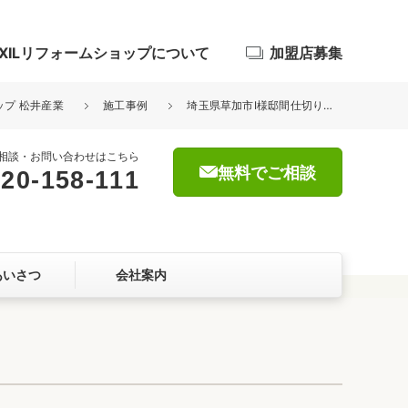
IXILリフォームショップについて
加盟店募集
ップ 松井産業
施工事例
埼玉県草加市I様邸間仕切り工事が完了しました。
相談・お問い合わせはこちら
無料でご相談
20-158-111
浴室
屋根・外壁
あいさつ
会社案内
暮らしをつくる、価値・性能向上
ョン
自然素材