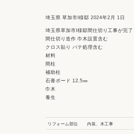
収納
デザイン
趣味を楽しむ
ペットと
埼玉県 草加市I様邸 2024年2月 1日
リフォームコンシェルジュ®
埼玉県草加市I様邸間仕切り工事が完了
お客さまの声
間仕切り造作 巾木設置含む
クロス貼り パテ処理含む
材料
間柱
補助柱
中古物件探しから性能向上リフォームを
石膏ボード 12.5㎜
ストップ
巾木
養生
リフォーム部位
内装、木工事