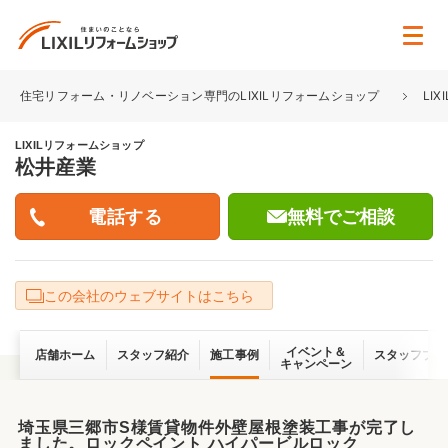
住宅リフォーム・リノベーション専門のLIXILリフォームショップ
LI
LIXILリフォームショップ
松井産業
無料でご相談
この会社のウェブサイトはこちら
イベント＆
店舗ホーム
スタッフ紹介
施工事例
スタッフブロ
キャンペーン
埼玉県三郷市S様賃貸物件外壁屋根塗装工事が完了し
ました。ロックペイント ハイパービルロック