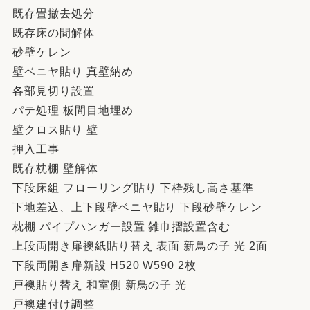
既存畳撤去処分
既存床の間解体
砂壁ケレン
壁ベニヤ貼り 真壁納め
各部見切り設置
パテ処理 板間目地埋め
壁クロス貼り 壁
押入工事
既存枕棚 壁解体
下段床組 フローリング貼り 下枠残し高さ基準
下地差込、上下段壁ベニヤ貼り 下段砂壁ケレン
枕棚 パイプハンガー設置 雑巾摺設置含む
上段両開き扉襖紙貼り替え 表面 新鳥の子 光 2面
下段両開き扉新設 H520 W590 2枚
戸襖貼り替え 和室側 新鳥の子 光
戸襖建付け調整