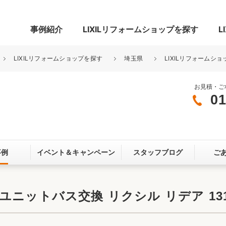
事例紹介
LIXILリフォームショップを探す
L
LIXILリフォームショップを探す
埼玉県
LIXILリフォームショ
お見積・ご
01
グ
リビング・居室
寝室
玄関まわり
門まわり
事例
イベント＆
キャンペーン
スタッフブログ
ご
スペース
カースペース
お客さま満足度アンケート
ここちいい
リノベーシ
ニットバス交換 リクシル リデア 131
オール電化
省エネ