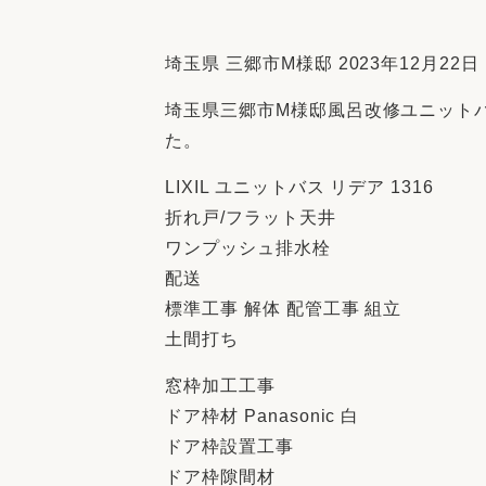
収納
デザイン
趣味を楽しむ
ペットと
埼玉県 三郷市M様邸 2023年12月22日
リフォームコンシェルジュ®
埼玉県三郷市M様邸風呂改修ユニット
お客さまの声
た。
LIXIL ユニットバス リデア 1316
折れ戸/フラット天井
ワンプッシュ排水栓
中古物件探しから性能向上リフォームを
配送
ストップ
標準工事 解体 配管工事 組立
土間打ち
窓枠加工工事
ドア枠材 Panasonic 白
ドア枠設置工事
ドア枠隙間材