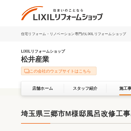
住宅リフォーム・リノベーション専門のLIXILリフォームショップ
リフォーム事例を探す
LIXILリフォームショップについて
LIXILリフォームショップ
松井産業
キッチン
ダイニン
この会社のウェブサイトはこちら
洗面化粧室
トイレ
店舗ホーム
スタッフ紹介
施工
ベランダ・バルコニー
ガーデン
サービス向上・品質改善の取り組み
埼玉県三郷市M様邸風呂改修工事ユ
バリアフリー
耐震補強