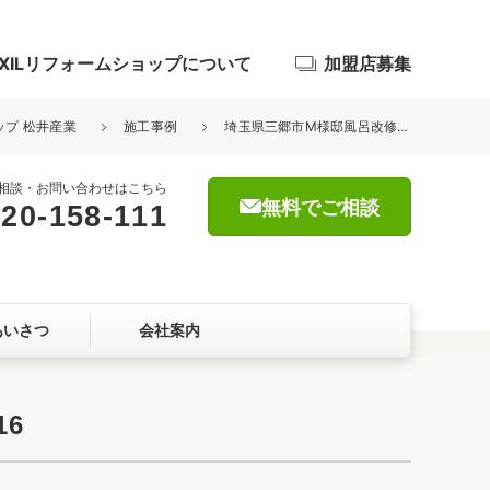
IXILリフォームショップについて
加盟店募集
ップ 松井産業
施工事例
埼玉県三郷市M様邸風呂改修工事ユニットバス交換 リクシル リデア 1316
相談・お問い合わせはこちら
無料でご相談
20-158-111
浴室
屋根・外壁
あいさつ
会社案内
暮らしをつくる、価値・性能向上
ョン
6
自然素材