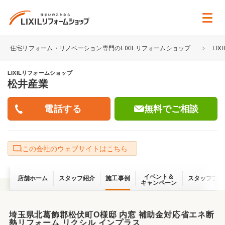
住宅リフォーム・リノベーション専門のLIXILリフォームショップ
LI
LIXILリフォームショップ
松井産業
無料でご相談
この会社のウェブサイトはこちら
イベント＆
店舗ホーム
スタッフ紹介
施工事例
スタッフブロ
キャンペーン
埼玉県北葛飾郡松伏町O様邸 内窓 補助金対応省エネ断
熱リフォーム リクシル インプラス