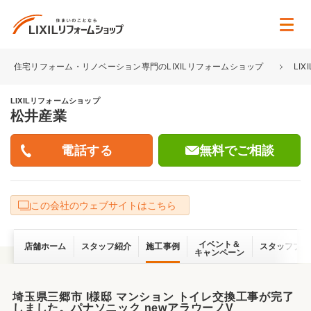
住宅リフォーム・リノベーション専門のLIXILリフォームショップ
LI
LIXILリフォームショップ
松井産業
無料でご相談
この会社のウェブサイトはこちら
イベント＆
店舗ホーム
スタッフ紹介
施工事例
スタッフブロ
キャンペーン
埼玉県三郷市 I様邸 マンション トイレ交換工事が完了
しました。パナソニック newアラウーノV