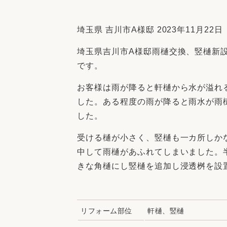
収納
デザイン
趣味を楽しむ
ペットと
埼玉県 吉川市A様邸 2023年11月22日
リフォームコンシェルジュ®
埼玉県吉川市A様邸雨樋交換、竪樋新
お客さまの声
です。
お客様は雨が降ると軒樋から水が溢れ
した。ある程度の雨が降ると雨水が雨
した。
中古物件探しから性能向上リフォームを
受ける樋が小さく、竪樋も一カ所しか
ストップ
中して雨樋があふれてしまいました。
きな角樋にし竪樋を追加し浸透桝を設
リフォーム部位
軒樋、竪樋