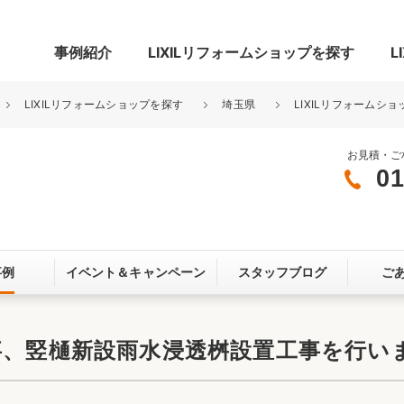
事例紹介
LIXILリフォームショップを探す
L
LIXILリフォームショップを探す
埼玉県
LIXILリフォームショ
お見積・ご
01
グ
リビング・居室
寝室
玄関まわり
門まわり
事例
イベント＆
キャンペーン
スタッフブログ
ご
スペース
カースペース
お客さま満足度アンケート
ここちいい
リノベーシ
事、竪樋新設雨水浸透桝設置工事を行い
オール電化
省エネ