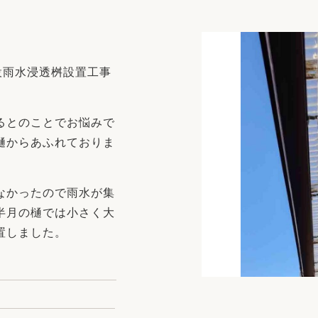
リフォーム
中古リフォーム
古民家再生
暮らす
ライフスタイルコンパス
リフォーム
設雨水浸透桝設置工事
3Dシミュレーション
リフォームお役立ち情報
るとのことでお悩みで
おすすめ情報
樋からあふれておりま
ワン
なかったので雨水が集
半月の樋では小さく大
置しました。