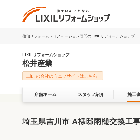
住宅リフォーム・リノベーション専門のLIXILリフォームショップ
リフォーム事例を探す
LIXILリフォームショップについて
LIXILリフォームショップ
松井産業
キッチン
ダイニン
この会社のウェブサイトはこちら
洗面化粧室
トイレ
店舗ホーム
スタッフ紹介
施工
ベランダ・バルコニー
ガーデン
サービス向上・品質改善の取り組み
埼玉県吉川市 A様邸雨樋交換工
バリアフリー
耐震補強