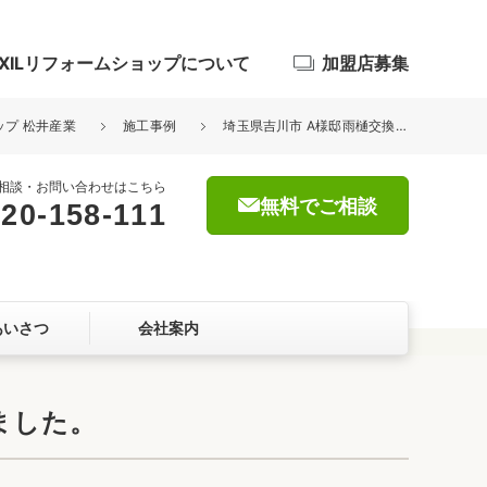
IXILリフォームショップについて
加盟店募集
ップ 松井産業
施工事例
埼玉県吉川市 A様邸雨樋交換工事、竪樋新設雨水浸透桝設置工事を行いました。
相談・お問い合わせはこちら
無料でご相談
20-158-111
浴室
屋根・外壁
あいさつ
会社案内
暮らしをつくる、価値・性能向上
ョン
ました。
自然素材