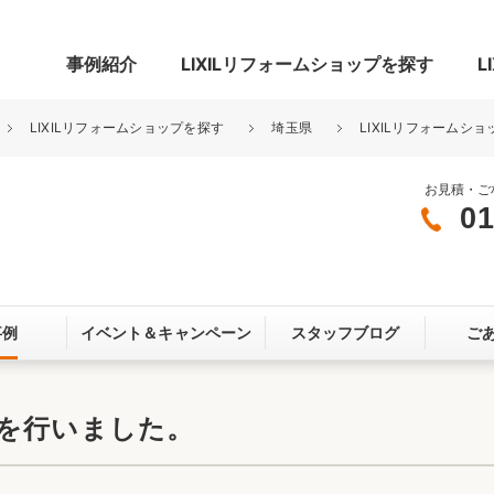
事例紹介
LIXILリフォームショップを探す
L
LIXILリフォームショップを探す
埼玉県
LIXILリフォームショ
お見積・ご
01
グ
リビング・居室
寝室
玄関まわり
門まわり
事例
イベント＆
キャンペーン
スタッフブログ
ご
スペース
カースペース
お客さま満足度アンケート
ここちいい
リノベーシ
検を行いました。
オール電化
省エネ