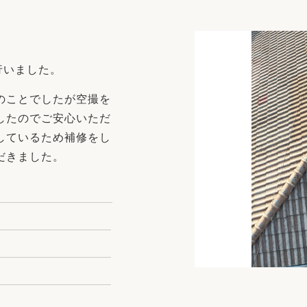
リフォーム
中古リフォーム
古民家再生
暮らす
ライフスタイルコンパス
リフォーム
行いました。
3Dシミュレーション
のことでしたが空撮を
リフォームお役立ち情報
したのでご安心いただ
おすすめ情報
しているため補修をし
だきました。
ワン