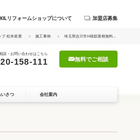
IXILリフォームショップについて
加盟店募集
ップ 松井産業
施工事例
埼玉県吉川市H様邸屋根無料点検を行いました。
相談・お問い合わせはこちら
無料でご相談
20-158-111
浴室
屋根・外壁
あいさつ
会社案内
暮らしをつくる、価値・性能向上
ョン
自然素材