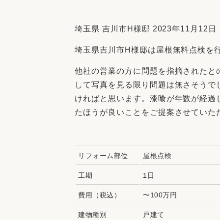
収納
デザイン
趣味を楽しむ
ペットと
埼玉県 吉川市H様邸 2023年11月12日
リフォームコンシェルジュ®
埼玉県吉川市H様邸は屋根無料点検を
お客さまの声
他社の営業の方に問題を指摘されたと
して写真を見る限り問題は無さそうで
ければと思います。漆喰が年数が経過
たほうが良いことをご提案させていた
中古物件探しから性能向上リフォームを
ストップ
リフォーム部位
屋根点検
工期
1日
費用（税込）
〜100万円
建物種別
戸建て