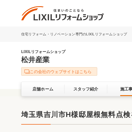
住宅リフォーム・リノベーション専門のLIXILリフォームショップ
リフォーム事例を探す
LIXILリフォームショップについて
LIXILリフォームショップ
松井産業
キッチン
ダイニン
この会社のウェブサイトはこちら
洗面化粧室
トイレ
店舗ホーム
スタッフ紹介
施工
ベランダ・バルコニー
ガーデン
サービス向上・品質改善の取り組み
埼玉県吉川市H様邸屋根無料点
バリアフリー
耐震補強