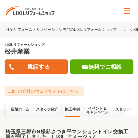
住宅リフォーム・リノベーション専門のLIXILリフォームショップ
LI
LIXILリフォームショップ
松井産業
無料でご相談
この会社のウェブサイトはこちら
イベント＆
店舗ホーム
スタッフ紹介
施工事例
スタッフブロ
キャンペーン
埼玉県三郷市N様邸さつき平マンショントイレ交換工
事が完了しました。LIXIL アメージュZ