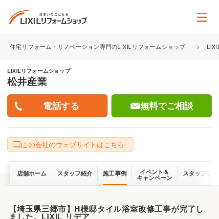
住宅リフォーム・リノベーション専門のLIXILリフォームショップ
LI
LIXILリフォームショップ
松井産業
無料でご相談
この会社のウェブサイトはこちら
イベント＆
店舗ホーム
スタッフ紹介
施工事例
スタッフブロ
キャンペーン
【埼玉県三郷市】H様邸タイル浴室改修工事が完了し
ました。LIXIL リデア