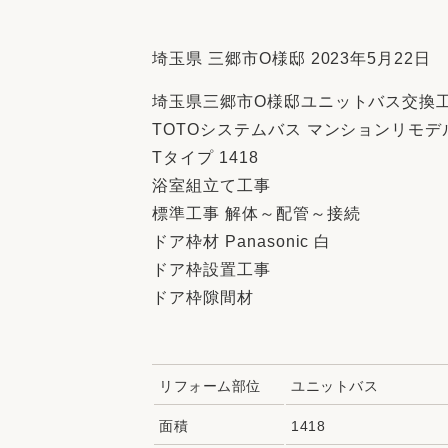
収納
デザイン
趣味を楽しむ
ペットと
埼玉県 三郷市O様邸 2023年5月22日
リフォームコンシェルジュ®
埼玉県三郷市O様邸ユニットバス交換
お客さまの声
TOTOシステムバス マンションリモデ
Tタイプ 1418
浴室組立て工事
標準工事 解体～配管～接続
ドア枠材 Panasonic 白
中古物件探しから性能向上リフォームを
ドア枠設置工事
ストップ
ドア枠隙間材
リフォーム部位
ユニットバス
面積
1418