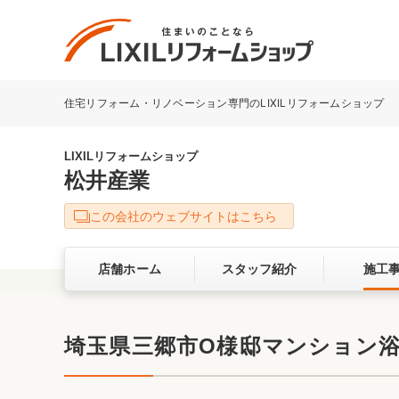
住宅リフォーム・リノベーション専門のLIXILリフォームショップ
リフォーム事例を探す
LIXILリフォームショップについて
LIXILリフォームショップ
松井産業
キッチン
ダイニン
この会社のウェブサイトはこちら
洗面化粧室
トイレ
店舗ホーム
スタッフ紹介
施工
ベランダ・バルコニー
ガーデン
サービス向上・品質改善の取り組み
埼玉県三郷市O様邸マンション浴
バリアフリー
耐震補強