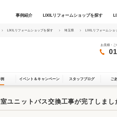
事例紹介
LIXILリフォームショップを探す
L
LIXILリフォームショップを探す
埼玉県
LIXILリフォームショ
お見積・ご
01
グ
リビング・居室
寝室
玄関まわり
門まわり
事例
イベント＆
キャンペーン
スタッフブログ
ご
スペース
カースペース
お客さま満足度アンケート
ここちいい
リノベーシ
室ユニットバス交換工事が完了しました
オール電化
省エネ