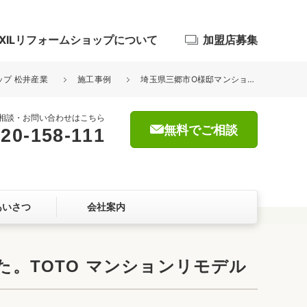
IXILリフォームショップについて
加盟店募集
ップ 松井産業
施工事例
埼玉県三郷市O様邸マンション浴室ユニットバス交換工事が完了しました。TOTO マンションリモデル
相談・お問い合わせはこちら
無料でご相談
20-158-111
浴室
屋根・外壁
あいさつ
会社案内
暮らしをつくる、価値・性能向上
ョン
。TOTO マンションリモデル
自然素材