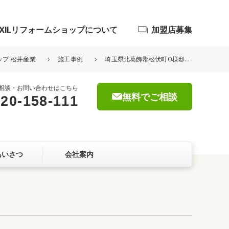
IXILリフォームショップについて
加盟店募集
ップ 松井産業
施工事例
埼玉県北葛飾郡松伏町O様邸雨漏れ補修工事が完了しました。
相談・お問い合わせはこちら
無料でご相談
20-158-111
浴室
屋根・外壁
あいさつ
会社案内
暮らしをつくる、価値・性能向上
ョン
自然素材