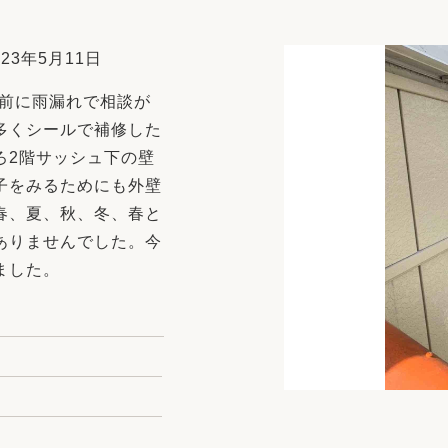
リフォーム
中古リフォーム
古民家再生
暮らす
23年5月11日
ライフスタイルコンパス
リフォーム
上前に雨漏れで相談が
3Dシミュレーション
多くシールで補修した
リフォームお役立ち情報
ろ2階サッシュ下の壁
子をみるためにも外壁
おすすめ情報
春、夏、秋、冬、春と
ありませんでした。今
ワン
ました。