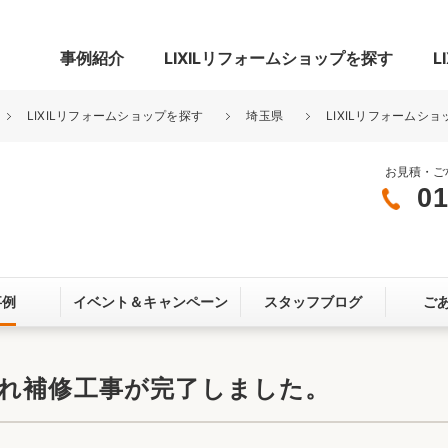
事例紹介
LIXILリフォームショップを探す
L
LIXILリフォームショップを探す
埼玉県
LIXILリフォームショ
お見積・ご
01
グ
リビング・居室
寝室
玄関まわり
門まわり
事例
イベント＆
キャンペーン
スタッフブログ
ご
スペース
カースペース
お客さま満足度アンケート
ここちいい
リノベーシ
漏れ補修工事が完了しました。
オール電化
省エネ