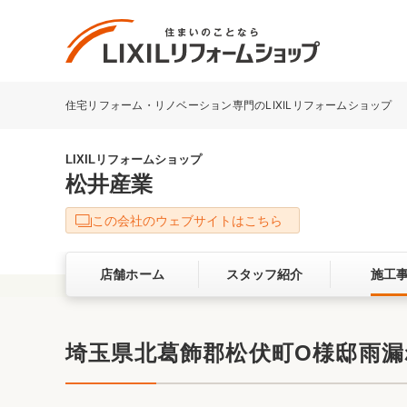
住宅リフォーム・リノベーション専門のLIXILリフォームショップ
リフォーム事例を探す
LIXILリフォームショップについて
LIXILリフォームショップ
松井産業
キッチン
ダイニン
この会社のウェブサイトはこちら
洗面化粧室
トイレ
店舗ホーム
スタッフ紹介
施工
ベランダ・バルコニー
ガーデン
サービス向上・品質改善の取り組み
埼玉県北葛飾郡松伏町O様邸雨
バリアフリー
耐震補強