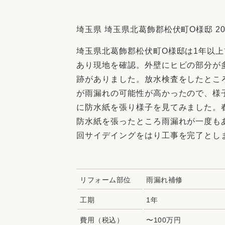
収納
デザイン
趣味を楽しむ
ペットと
埼玉県 埼玉県北葛飾郡松伏町O様邸 20
リフォームコンシェルジュ®
埼玉県北葛飾郡松伏町O様邸は1年以
お客さまの声
あり現地を確認。外壁にヒビの部分が
跡がありました。放水検査をしたとこ
が雨漏れの可能性が高かったので、様
に防水紙を張り様子を見てみました。
防水紙を張ったところ雨漏れが一度も
中古物件探しから性能向上リフォームを
回サイデイングをはり工事を完了とし
ストップ
リフォーム部位
雨漏れ補修
工期
1年
費用（税込）
〜100万円