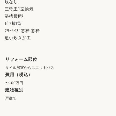
鏡なし
三乾王1室換気
浴槽横I型
ﾄﾞｱ横I型
ﾌﾘｰｻｲｽﾞ窓枠 窓枠
追い炊き加工
リフォーム部位
タイル浴室からユニットバス
費用（税込）
〜100万円
建物種別
戸建て