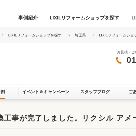
事例紹介
LIXILリフォームショップを探す
L
LIXILリフォームショップを探す
埼玉県
LIXILリフォームショ
お見積・ご
01
グ
リビング・居室
寝室
玄関まわり
門まわり
事例
イベント＆
キャンペーン
スタッフブログ
ご
スペース
カースペース
お客さま満足度アンケート
ここちいい
リノベーシ
換工事が完了しました。リクシル アメ
オール電化
省エネ