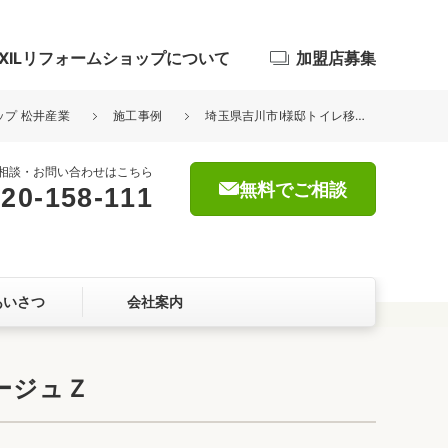
IXILリフォームショップについて
加盟店募集
ップ 松井産業
施工事例
埼玉県吉川市I様邸トイレ移設交換工事が完了しました。リクシル アメージュＺ
相談・お問い合わせはこちら
無料でご相談
20-158-111
浴室
屋根・外壁
あいさつ
会社案内
暮らしをつくる、価値・性能向上
ョン
ージュＺ
自然素材