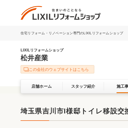
住宅リフォーム・リノベーション専門のLIXILリフォームショップ
リフォーム事例を探す
LIXILリフォームショップについて
LIXILリフォームショップ
松井産業
キッチン
ダイニン
この会社のウェブサイトはこちら
洗面化粧室
トイレ
店舗ホーム
スタッフ紹介
施工
ベランダ・バルコニー
ガーデン
サービス向上・品質改善の取り組み
埼玉県吉川市I様邸トイレ移設交
バリアフリー
耐震補強