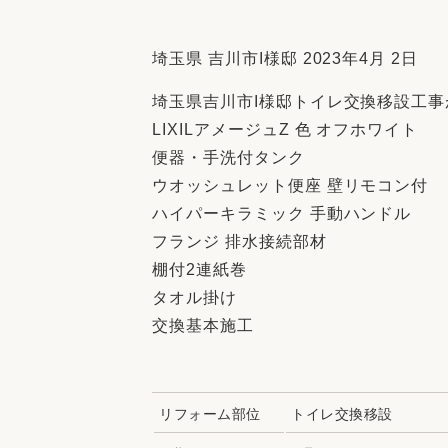
収納
デザイン
趣味を楽しむ
ペットと
埼玉県 吉川市I様邸 2023年4月 2日
リフォームコンシェルジュ®
埼玉県吉川市I様邸トイレ交換移設工
お客さまの声
LIXILアメージュZ 色 オフホワイト
便器・手洗付タンク
ウオッシュレット便座 壁リモコン付
ハイパーキラミック 手動ハンドル
フランジ 排水接続部材
中古物件探しから性能向上リフォームを
棚付2連紙巻
ストップ
タオル掛け
交換基本施工
リフォーム部位
トイレ交換移設