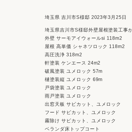
収納
デザイン
趣味を楽しむ
ペットと
埼玉県 吉川市S様邸 2023年3月25日
リフォームコンシェルジュ®
埼玉県吉川市S様邸外壁屋根塗装工事
お客さまの声
外壁 サーモアイウォールsi 118m2
屋根 高単価 シャネツロック 118m2
高圧洗浄 318m2
軒塗装 ケンエース 24m2
破風塗装 ユメロック 57m
中古物件探しから性能向上リフォームを
樋塗装縦 ユメロック 69m
ストップ
戸袋塗装 ユメロック
雨戸塗装 ユメロック
出窓天板 サビカット、ユメロック
フード サビカット、ユメロック
霧除け サビカット、ユメロック
ベランダ床トップコート