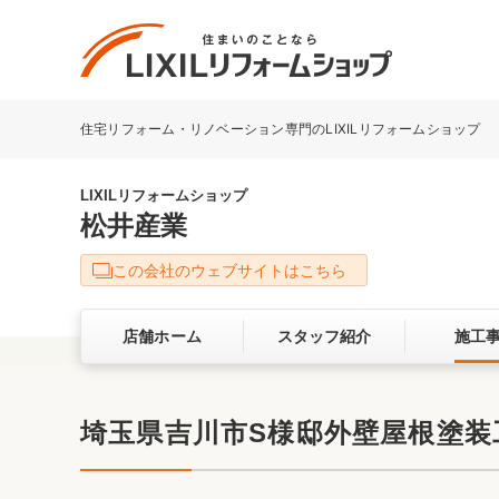
住宅リフォーム・リノベーション専門のLIXILリフォームショップ
リフォーム事例を探す
LIXILリフォームショップについて
LIXILリフォームショップ
松井産業
キッチン
ダイニン
この会社のウェブサイトはこちら
洗面化粧室
トイレ
店舗ホーム
スタッフ紹介
施工
ベランダ・バルコニー
ガーデン
サービス向上・品質改善の取り組み
埼玉県吉川市S様邸外壁屋根塗装
バリアフリー
耐震補強