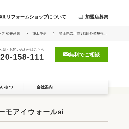
IXILリフォームショップについて
加盟店募集
ップ 松井産業
施工事例
埼玉県吉川市S様邸外壁屋根塗装工事が完了しました。日本ペイント サーモアイウォールsi
相談・お問い合わせはこちら
無料でご相談
20-158-111
浴室
屋根・外壁
あいさつ
会社案内
暮らしをつくる、価値・性能向上
ョン
ーモアイウォールsi
自然素材