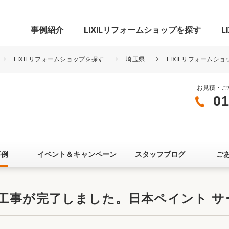
事例紹介
LIXILリフォームショップを探す
L
LIXILリフォームショップを探す
埼玉県
LIXILリフォームショ
お見積・ご
01
グ
リビング・居室
寝室
玄関まわり
門まわり
事例
イベント＆
キャンペーン
スタッフブログ
ご
スペース
カースペース
お客さま満足度アンケート
ここちいい
リノベーシ
工事が完了しました。日本ペイント サ
オール電化
省エネ