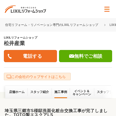
住宅リフォーム・リノベーション専門のLIXILリフォームショップ
LI
LIXILリフォームショップ
松井産業
無料でご相談
この会社のウェブサイトはこちら
イベント＆
店舗ホーム
スタッフ紹介
施工事例
スタッフブロ
キャンペーン
埼玉県三郷市S様邸洗面化粧台交換工事が完了しまし
た。TOTO製エスクアLS