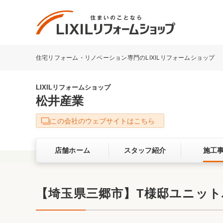
住宅リフォーム・リノベーション専門のLIXILリフォームショップ
リフォーム事例を探す
LIXILリフォームショップについて
LIXILリフォームショップ
松井産業
キッチン
ダイニン
この会社のウェブサイトはこちら
洗面化粧室
トイレ
店舗ホーム
スタッフ紹介
施工
ベランダ・バルコニー
ガーデン
サービス向上・品質改善の取り組み
【埼玉県三郷市】T様邸ユニットバ
バリアフリー
耐震補強