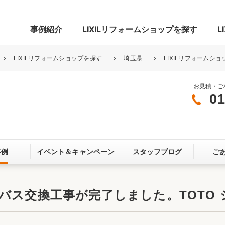
事例紹介
LIXILリフォームショップを探す
L
LIXILリフォームショップを探す
埼玉県
LIXILリフォームショ
お見積・ご
01
グ
リビング・居室
寝室
玄関まわり
門まわり
事例
イベント＆
キャンペーン
スタッフブログ
ご
スペース
カースペース
お客さま満足度アンケート
ここちいい
リノベーシ
ス交換工事が完了しました。TOTO シン
オール電化
省エネ