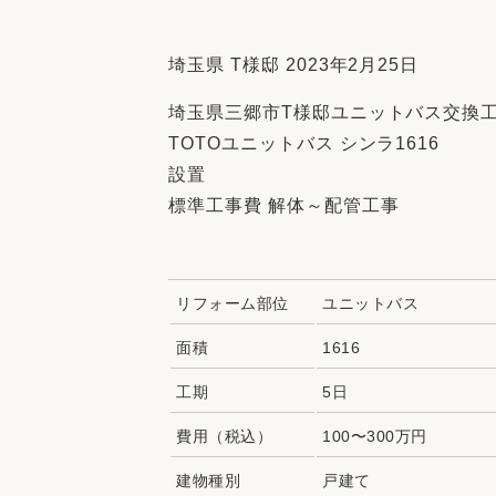
収納
デザイン
趣味を楽しむ
ペットと
埼玉県 T様邸 2023年2月25日
リフォームコンシェルジュ®
埼玉県三郷市T様邸ユニットバス交換
お客さまの声
TOTOユニットバス シンラ1616
設置
標準工事費 解体～配管工事
中古物件探しから性能向上リフォームを
リフォーム部位
ユニットバス
ストップ
面積
1616
工期
5日
費用（税込）
100〜300万円
建物種別
戸建て