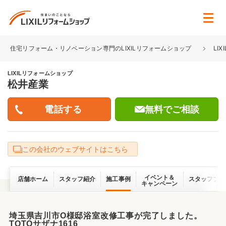
住宅リフォーム・リノベーション専門のLIXILリフォームショップ
LI
LIXILリフォームショップ
松井産業
無料でご相談
この会社のウェブサイトはこちら
イベント＆
店舗ホーム
スタッフ紹介
施工事例
スタッフブロ
キャンペーン
埼玉県吉川市O様邸浴室改修工事が完了しました。
TOTOサザナ1616