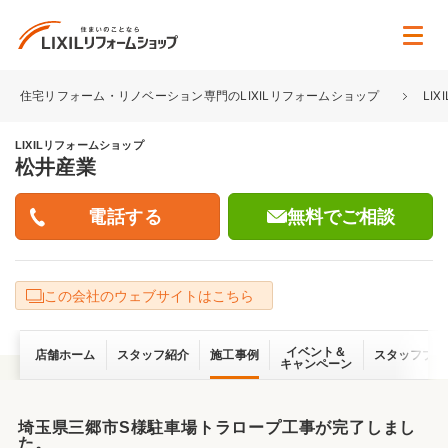
住宅リフォーム・リノベーション専門のLIXILリフォームショップ
LI
LIXILリフォームショップ
松井産業
無料でご相談
この会社のウェブサイトはこちら
イベント＆
店舗ホーム
スタッフ紹介
施工事例
スタッフブロ
キャンペーン
埼玉県三郷市S様駐車場トラロープ工事が完了しまし
た。