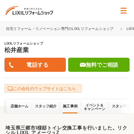
住宅リフォーム・リノベーション専門のLIXILリフォームショップ
LI
LIXILリフォームショップ
松井産業
無料でご相談
この会社のウェブサイトはこちら
イベント＆
店舗ホーム
スタッフ紹介
施工事例
スタッフブロ
キャンペーン
埼玉県三郷市I様邸トイレ交換工事を行いました。リク
シル LIXIL アメージュZ