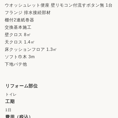
ウオッシュレット便座 壁リモコン付流すボタン無 1台
フランジ 排水接続部材
棚付2連紙巻器
交換基本施工
壁クロス 8㎡
天クロス 1.4㎡
床クッションフロア 1.3㎡
ソフト巾木 3m
下地パテ他
リフォーム部位
トイレ
工期
1日
費用（税込）