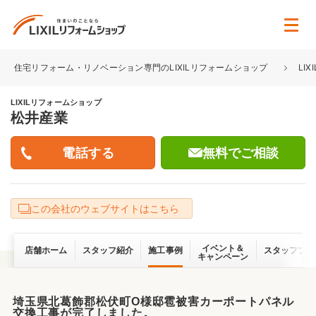
住宅リフォーム・リノベーション専門のLIXILリフォームショップ
LI
LIXILリフォームショップ
松井産業
無料でご相談
この会社のウェブサイトはこちら
イベント＆
店舗ホーム
スタッフ紹介
施工事例
スタッフブロ
キャンペーン
埼玉県北葛飾郡松伏町O様邸雹被害カーポートパネル
交換工事が完了しました。