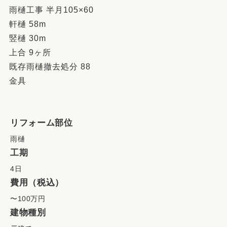
雨樋工事 半月105×60
軒樋 58m
竪樋 30m
上合 9ヶ所
既存雨樋撤去処分 88
金具
リフォーム部位
雨樋
工期
4日
費用（税込）
〜100万円
建物種別