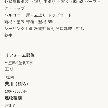
外壁屋根塗装 下塗り 中塗り 上塗り 293m2 パーフェ
クトトップ
バルコニー 床＋立上り トップコート
雨樋の塗装 軒樋・竪樋 58m
シーリング工事 板間打替え 開口部増し打ち
養生
リフォーム部位
外壁屋根塗装工事
工期
3週間
費用（税込）
100〜300万円
建物種別
戸建て