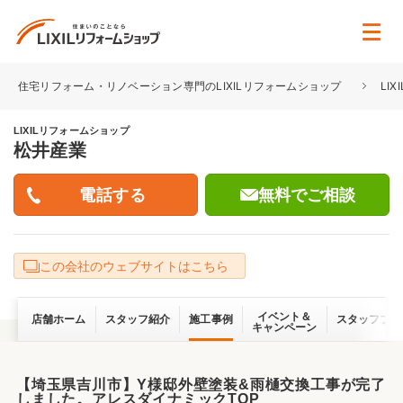
住宅リフォーム・リノベーション専門のLIXILリフォームショップ
LI
LIXILリフォームショップ
松井産業
無料でご相談
この会社のウェブサイトはこちら
イベント＆
店舗ホーム
スタッフ紹介
施工事例
スタッフブロ
キャンペーン
【埼玉県吉川市】Y様邸外壁塗装&雨樋交換工事が完了
しました。アレスダイナミックTOP