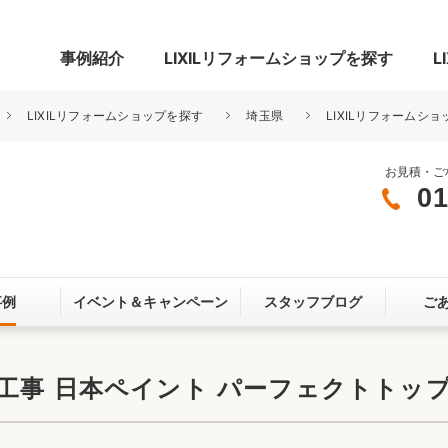
事例紹介
LIXILリフォームショップを探す
L
LIXILリフォームショップを探す
埼玉県
LIXILリフォームショ
お見積・ご
01
グ
リビング・居室
寝室
玄関まわり
門まわり
事例
イベント＆
キャンペーン
スタッフブログ
ご
スペース
カースペース
お客さま満足度アンケート
ここちいい
リノベーシ
工事 日本ペイント パーフェクトトッ
オール電化
省エネ