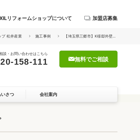
IXILリフォームショップについて
加盟店募集
ップ 松井産業
施工事例
【埼玉県三郷市】K様邸外壁塗装工事 日本ペイント パーフェクトトップ
相談・お問い合わせはこちら
無料でご相談
20-158-111
浴室
屋根・外壁
あいさつ
会社案内
暮らしをつくる、価値・性能向上
ョン
プ
自然素材