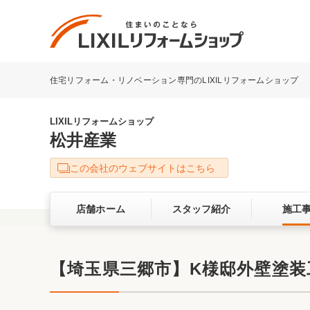
住宅リフォーム・リノベーション専門のLIXILリフォームショップ
リフォーム事例を探す
LIXILリフォームショップについて
LIXILリフォームショップ
松井産業
キッチン
ダイニン
この会社のウェブサイトはこちら
洗面化粧室
トイレ
店舗ホーム
スタッフ紹介
施工
ベランダ・バルコニー
ガーデン
サービス向上・品質改善の取り組み
【埼玉県三郷市】K様邸外壁塗装
バリアフリー
耐震補強