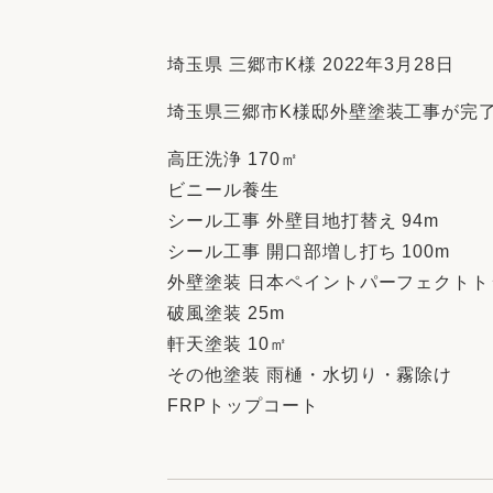
収納
デザイン
趣味を楽しむ
ペットと
埼玉県 三郷市K様 2022年3月28日
リフォームコンシェルジュ®
埼玉県三郷市K様邸外壁塗装工事が完
お客さまの声
高圧洗浄 170㎡
ビニール養生
シール工事 外壁目地打替え 94m
シール工事 開口部増し打ち 100m
中古物件探しから性能向上リフォームを
外壁塗装 日本ペイントパーフェクトトッ
ストップ
破風塗装 25m
軒天塗装 10㎡
その他塗装 雨樋・水切り・霧除け
FRPトップコート