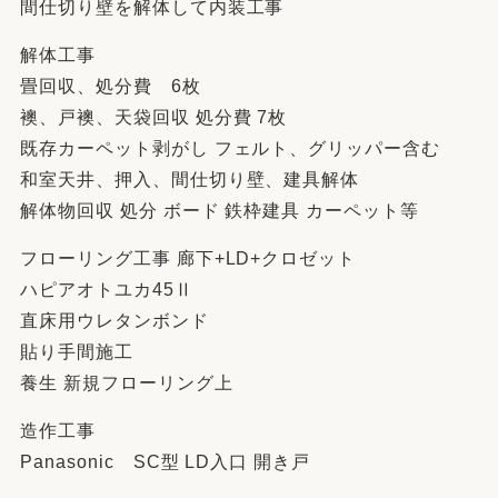
間仕切り壁を解体して内装工事
解体工事
畳回収、処分費 6枚
襖、戸襖、天袋回収 処分費 7枚
既存カーペット剥がし フェルト、グリッパー含む
和室天井、押入、間仕切り壁、建具解体
解体物回収 処分 ボード 鉄枠建具 カーペット等
フローリング工事 廊下+LD+クロゼット
ハピアオトユカ45Ⅱ
直床用ウレタンボンド
貼り手間施工
養生 新規フローリング上
造作工事
Panasonic SC型 LD入口 開き戸