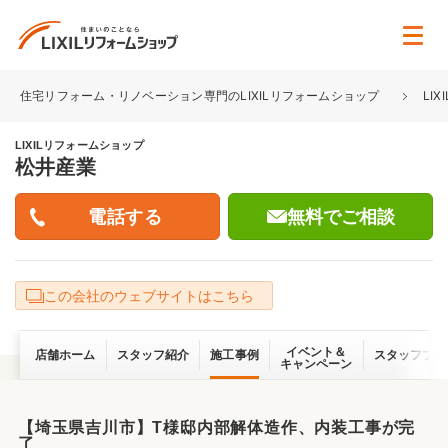
住宅リフォーム・リノベーション専門のLIXILリフォームショップ
LI
LIXILリフォームショップ
松井産業
無料でご相談
この会社のウェブサイトはこちら
イベント＆
店舗ホーム
スタッフ紹介
施工事例
スタッフブロ
キャンペーン
【埼玉県吉川市】T様邸内部解体造作、内装工事が完
了